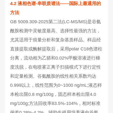
4.2 液相色谱-串联质谱法——国际上最通用的
方法
GB 5009.309-2025第二法(LC-MS/MS)是谷氨
酰胺检测中灵敏度最高、选择性最强的方法，
尤其适用于痕量分析和复杂基质样品。样品经
直接提取或酶解提取后，采用polar C18色谱柱
分离，流动相为乙腈和0.02%甲酸溶液进行梯
度洗脱，在电喷雾正离子扫描模式下进行定性
和定量检测。谷氨酰胺的线性相关系数均达
0.999以上，线性范围为0~1000 ng/mL;液态样
本检出限0.8 mg/100g，固态样本检出限4.0
mg/100g;方法回收率83.5%-104%，相对标准
偏差0.28%-4.2%。辅助生殖用培养液中谷氨