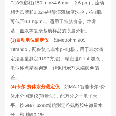
C18色谱柱(150 mm×4.6 mm，2.6 μm)，流动
相为乙腈和0.02%甲酸溶液梯度洗脱，检测限
可低至0.1 ng/mL。适用于特膳食品、培养
基、血浆等复杂基质样品的痕量分析。
(3)自动电位滴定仪
：如Metrohm 905
Titrando，配备复合非水pH电极，用于非水滴
定法含量测定(USP方法)。精密度0.1μL加液，
电位终点精准判定，避免指示剂末端颜色偏
差。
(4)卡尔·费休水分测定仪
：如MA-1智能卡尔·费
休水分测定仪(容量法)，配万分之一电子天
平。按GB/T 6283精确测定谷氨酰胺中微量水
分，检测限0.1%。