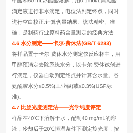
甲酸和50 mL冰醋酸溶解，用0.1mol/L高氯酸
滴定液进行非水滴定，电位法判定终点，同时
进行空白校正;计算含量结果。该法精密、准
确，是制药行业原料药含量测定的经典方法。
4.6 水分测定——卡尔·费休法(GB/T 6283)
将样品置于卡尔·费休水分测定仪反应杯中，用
甲醇预滴定去除系统水分，以卡尔·费休试剂进
行滴定，仪器自动判定终点并计算含水量。谷
氨酰胺水分≤0.5%(工业级)或≤0.3%(USP标
准)。
4.7 比旋光度测定法——光学纯度评定
样品在40℃下溶解于水，配制40 mg/mL的溶
液，冷却后于20℃恒温条件下测定旋光度，按