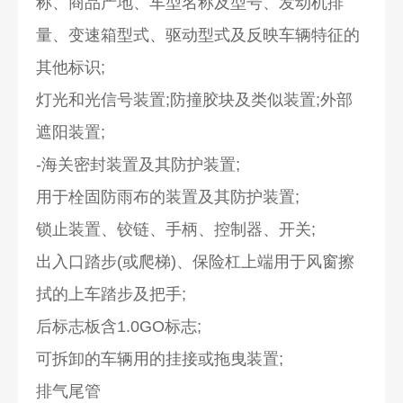
称、商品产地、车型名称及型号、发动机排
量、变速箱型式、驱动型式及反映车辆特征的
其他标识;
灯光和光信号装置;防撞胶块及类似装置;外部
遮阳装置;
-海关密封装置及其防护装置;
用于栓固防雨布的装置及其防护装置;
锁止装置、铰链、手柄、控制器、开关;
出入口踏步(或爬梯)、保险杠上端用于风窗擦
拭的上车踏步及把手;
后标志板含1.0GO标志;
可拆卸的车辆用的挂接或拖曳装置;
排气尾管