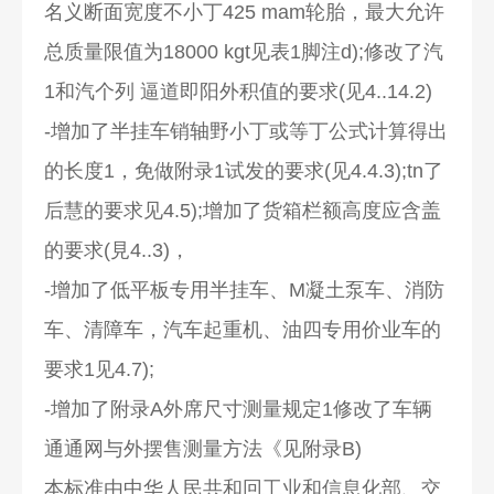
名义断面宽度不小丁425 mam轮胎，最大允许
总质量限值为18000 kgt见表1脚注d);修改了汽
1和汽个列 逼道即阳外积值的要求(见4..14.2)
-增加了半挂车销轴野小丁或等丁公式计算得出
的长度1，免做附录1试发的要求(见4.4.3);tn了
后慧的要求见4.5);增加了货箱栏额高度应含盖
的要求(見4..3)，
-增加了低平板专用半挂车、M凝土泵车、消防
车、清障车，汽车起重机、油四专用价业车的
要求1见4.7);
-增加了附录A外席尺寸测量规定1修改了车辆
通通网与外摆售测量方法《见附录B)
本标准由中华人民共和回工业和信息化部、交