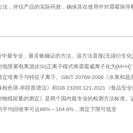
方法，评估产品的实际药效，确保其在使用中对霜霉病等
分析中最专业、最灵敏确证的方法。该方法直接(无须衍生化
喷雾电离源(ESI)正离子模式将霜霉威离子化为[M+H]⁺
离子与特征子离子。GB/T 20769-2008《水果和蔬
谱-串联质谱法》和GB 23200.121-2021《食品安
代谢物残留量的测定》是两个国内最专业的检测方法标准。
均回收率可达88%～104.6%，测定下限可低至