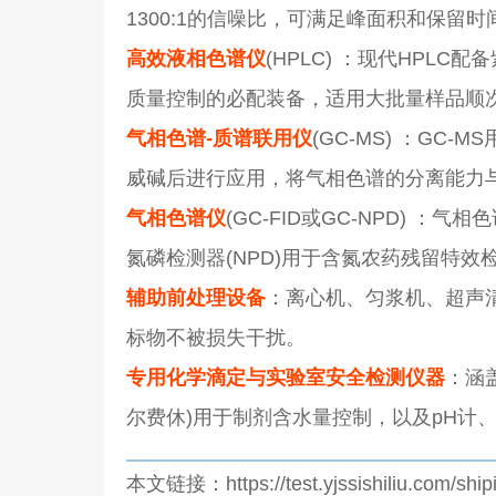
1300:1的信噪比，可满足峰面积和保留
高效液相色谱仪
(HPLC) ：现代HPL
质量控制的必配装备，适用大批量样品顺
气相色谱-质谱联用仪
(GC-MS) ：G
威碱后进行应用，将气相色谱的分离能力
气相色谱仪
(GC-FID或GC-NPD) 
氮磷检测器(NPD)用于含氮农药残留特效
辅助前处理设备
：离心机、匀浆机、超声
标物不被损失干扰。
专用化学滴定与实验室安全检测仪器
：涵
尔费休)用于制剂含水量控制，以及pH计
本文链接：https://test.yjssishiliu.com/shipi