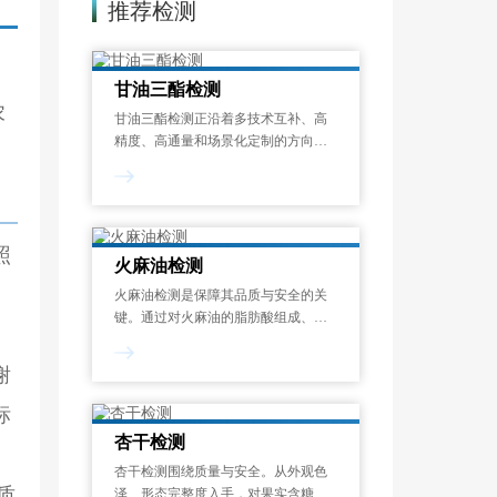
推荐检测
。
甘油三酯检测
农
甘油三酯检测正沿着多技术互补、高
精度、高通量和场景化定制的方向发
展。无论是食品质量控制、临床诊
断，还是新型药用辅料备案、油脂掺
假打假，都应优先选择具备完备资质
并配备高分辨质谱及多谱联用系统的
照
专业第三方检验
火麻油检测
火麻油检测是保障其品质与安全的关
键。通过对火麻油的脂肪酸组成、酸
值、过氧化值、水分及挥发物、不溶
性杂质、溶剂残留、黄曲霉毒素、重
谢
金属、微生物等项目检测，评估油品
质量与安全性，确保符合食用标准。
标
杏干检测
杏干检测围绕质量与安全。从外观色
质
泽、形态完整度入手，对果实含糖