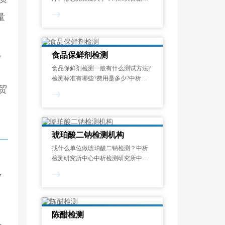
量、酸度、水分、二氧化硫残留、微
量
生物指标(菌落总数、大肠菌群、致病
菌)、重金属(铅、汞、镉等)含量及农
药残留等项目检测，确保杏干品质达
标、食用安全
。
食品保鲜剂检测
食品保鲜剂检测一般有什么测试方法?
检测标准有哪些?费用是多少?中析检
贸
测研究所实验室可依据相关标准制定
试验方案。对酒精含量、防漏粉性、
热封强度等测试项目进行检测分析。
并出具严谨公正的食品保鲜剂检测报
告。
琥珀酸二钠检测机构
找什么单位做琥珀酸二钠检测？中析
检测研究所中心中析检测研究所中心
在琥珀酸二钠检测领域积累了多年技
，
术经验，在国内建设了优质可靠的分
析检测服务平台，检测报告数据更加
严谨、可靠，全国支持扫码查询。
陈醋检测