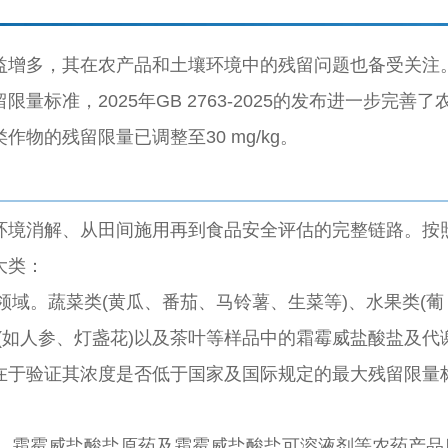
益增多，其在农产品和土壤环境中的残留问题也备受关注
标准，2025年GB 2763-2025的发布进一步完善了
物的残留限量已调整至30 mg/kg。
环境消解、从田间施用再到食品安全评估的完整链路。按
大类：
领域。蔬菜类(黄瓜、番茄、马铃薯、生菜等)、水果类(葡
(如人参、灯盏花)以及茶叶等样品中的霜霉威盐酸盐及代
在于验证其浓度是否低于国家及国际规定的最大残留限量
、霜霉威盐酸盐原药及霜霉威盐酸盐可溶液剂等农药产品