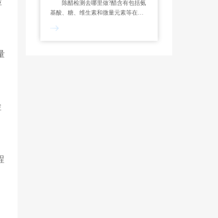
检
陈醋检测去哪里做?醋含有包括氨
基酸、糖、维生素和微量元素等在内
的各种营养物质和生物活性成分。中
析研究所调味料分析实验室可对各类
陈醋进行检测。检测范围 老陈醋
等
量
检
程