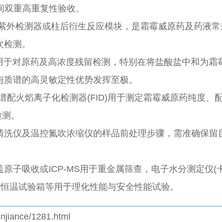
时间双重高重复性验收。
C配备紫外检测器或柱后衍生反应模块，是霜霉威原药及药液常
次检测。
C-MS用于对原药及高浓度残留检测，特别在将盐酸盐中和为霜
与质谱的高灵敏定性优势发挥至极。
：气相色谱配火焰离子化检测器(FID)用于测定霜霉威原药纯度、
检测。
清洗仪及温控氮吹浓缩仪的样品前处理步骤，需准确保留
盖原子吸收或ICP-MS用于重金属筛查，电子水分测定仪(
、恒温试验箱等用于理化性能与安全性能试验。
njiance/1281.html