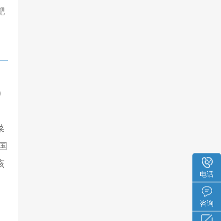
靶
)
菜
全国
该
电话
咨询