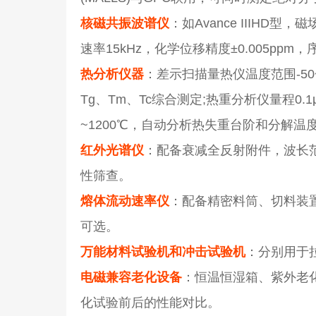
核磁共振波谱仪
：如Avance IIIHD型
速率15kHz，化学位移精度±0.005ppm，
热分析仪器
：差示扫描量热仪温度范围-50~5
Tg、Tm、Tc综合测定;热重分析仪量程0.1μ
~1200℃，自动分析热失重台阶和分解温
红外光谱仪
：配备衰减全反射附件，波长范围4
性筛查。
熔体流动速率仪
：配备精密料筒、切料装置和温度
可选。
万能材料试验机和冲击试验机
：分别用于
电磁兼容老化设备
：恒温恒湿箱、紫外老
化试验前后的性能对比。