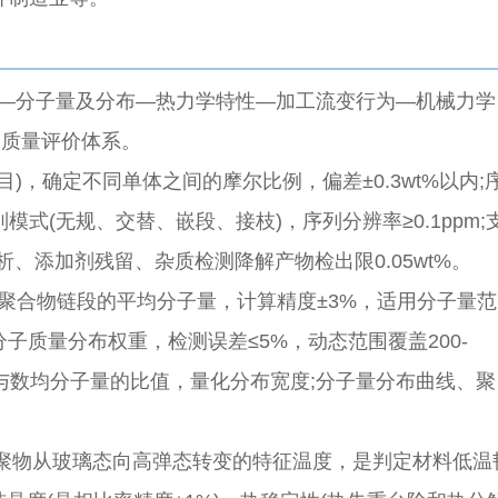
构—分子量及分布—热力学特性—加工流变行为—机械力学
合质量评价体系。
)，确定不同单体之间的摩尔比例，偏差±0.3wt%以内;
式(无规、交替、嵌段、接枝)，序列分辨率≥0.1ppm;
、添加剂残留、杂质检测降解产物检出限0.05wt%。
聚合物链段的平均分子量，计算精度±3%，适用分子量范
，表征分子质量分布权重，检测误差≤5%，动态范围覆盖200-
均分子量与数均分子量的比值，量化分布宽度;分子量分布曲线、聚
共聚物从玻璃态向高弹态转变的特征温度，是判定材料低温