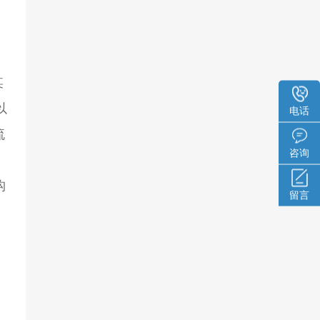
某
以
电话
流
咨询
构
留言
聚