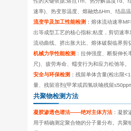
性的关键依据;熔点Tm、热分解温度Td、
速率)、热变形温度、熔融焓ΔHm、结晶温
流变学及加工性能检测
：熔体流动速率M
出等成型工艺的核心指标;粘度，剪切速率对
流动曲线、挤出胀大比、熔体破裂临界剪
机械力学性能检测
：
拉伸强度
、断裂伸长
尺)、疲劳寿命、蠕变行为和应力松弛等。
安全与环保检测
：残留单体含量(检出限<
量、残留溶剂(甲苯或四氢呋喃残留≤50p
共聚物检测方法
凝胶渗透色谱法——绝对主体方法
：凝胶
用于精确测定聚合物的分子量分布。共聚