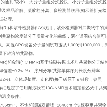
内的通孔(较小)，大分子量组分洗脱快、小分子量组分洗脱
涉及样品溶解、凝胶柱分离、多检测器联用(如示差折光检
据处理。
(RI)和紫外检测器(UV)联用，紫外检测器对共聚物中的
到共聚物浓度随分子质量变化的曲线，两个谱图结合便可
温GPC设备分子量测试范围从1,000到1000,000，
析常温下难溶的共聚物。
MR)和金谱(¹³C NMR)基于核磁共振技术对共聚物分子结
偏差±0.3wt%)、序列分布(共聚单体序列长度分辨率
浓度±2%)、立体规整度、支化度(每千碳原子支链数，参照
:2025详细规定了使用溶液状态13C-NMR技术测定聚乙烯中共
C的温度条件。
35cm⁻¹、不饱和碳碳双键峰~1640cm⁻¹)快速鉴定共聚物