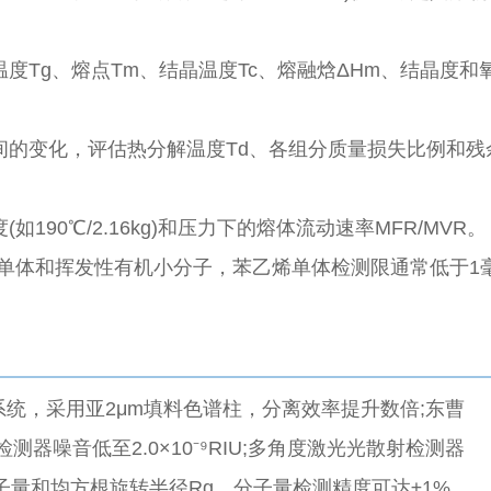
度Tg、熔点Tm、结晶温度Tc、熔融焓ΔHm、结晶度和
间的变化，评估热分解温度Td、各组分质量损失比例和残
190℃/2.16kg)和压力下的熔体流动速率MFR/MVR。
单体和挥发性有机小分子，苯乙烯单体检测限通常低于1
PC系统，采用亚2μm填料色谱柱，分离效率提升数倍;东曹
差检测器噪音低至2.0×10⁻⁹RIU;多角度激光光散射检测器
分子量和均方根旋转半径Rg，分子量检测精度可达±1%。