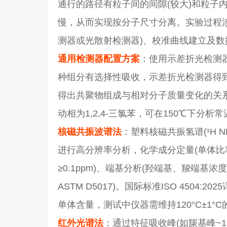
通行的路径有粒子间的间隙(较大)和粒子
慢，从而实现按分子尺寸分离。实验过程
测器或光散射检测器)、校准曲线建立及数
通用检测器配置方案
：使用示差折光检测器
种组分有选择性吸收，示差折光检测器得
得出共聚物组成与相对分子质量变化的关系。高
动相为1,2,4-三氯苯，可在150℃下分
核磁共振波谱法
：塑料核磁共振氢谱(¹H N
进行高分辨率分析，化学成分定量(单体比率
≥0.1ppm)、端基分析(羟端基、羧端基
ASTM D5017)。国际标准ISO 4504
单体含量，测试中仪器需维持120°C±1°
红外光谱法
：通过特征吸收峰(如羰基峰~17