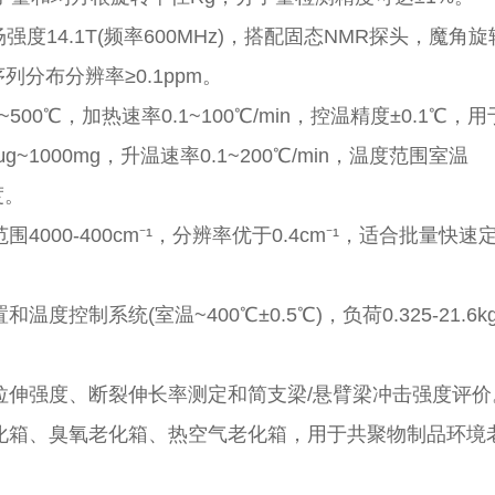
，磁场强度14.1T(频率600MHz)，搭配固态NMR探头，魔角旋
序列分布分辨率≥0.1ppm。
00℃，加热速率0.1~100℃/min，控温精度±0.1℃，用
g~1000mg，升温速率0.1~200℃/min，温度范围室温
度。
000-400cm⁻¹，分辨率优于0.4cm⁻¹，适合批量快速
控制系统(室温~400℃±0.5℃)，负荷0.325-21.6k
拉伸强度、断裂伸长率测定和简支梁/悬臂梁冲击强度评价
化箱、臭氧老化箱、热空气老化箱，用于共聚物制品环境