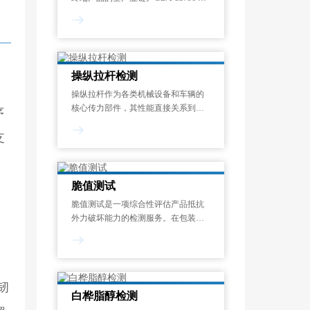
塑性淀粉通用技术要求明确，适用于
以各种天然淀粉为主要原料，通过物
理改性或/和化学改性处理后，所制得
的用于生产塑料材料及制品的热塑性
淀粉。
操纵拉杆检测
操纵拉杆作为各类机械设备和车辆的
核心传力部件，其性能直接关系到整
序
机运行的操控精度、稳定性和安全
支
性。从本文的梳理可以看出，操纵拉
杆检测已形成了一套涵盖检测范围、
检测项目、检测方法、检测仪器及标
准规范的完整技
脆值测试
脆值测试是一项综合性评估产品抵抗
外力破坏能力的检测服务。在包装工
程中，脆值(也称产品易损度)是产品经
受振动和冲击时用以表示其强度的定
量指标，描述了产品所能承受的最大
冲击加速度极限值(单位：g)。
韧
白桦脂醇检测