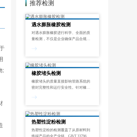
推荐检测
遇水膨胀橡胶检测
对遇水膨胀橡胶进行科学、全面的质
量检测，不仅是企业确保产品合规达
标的核心基础，也是保障重大工程质
于
量与安全的关键举措。
用
;
橡胶堵头检测
橡胶堵头的质量直接影响管路系统的
密封完整性和运行安全性。针对橡胶
堵头常见的质量问题(如表面裂纹、尺
寸偏差导致的密封失效、材料老化引
材
发的脆性断裂等)，必须建立一套涵盖
外观尺寸、理化性能、力学指标和耐
用性验证
热塑性淀粉检测
造
热塑性淀粉的检测覆盖了从原材料到
终端产品的全产业链。GB/T 33796 热