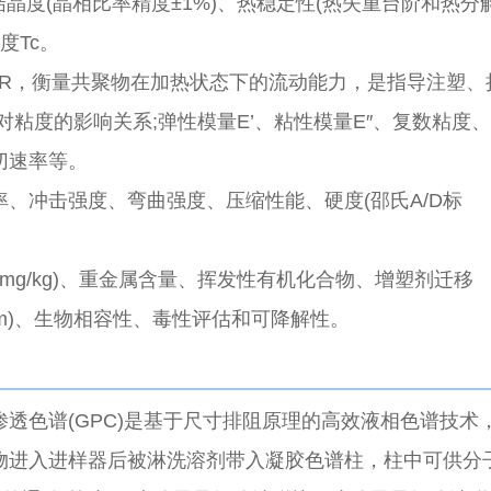
结晶度(晶相比率精度±1%)、热稳定性(热失重台阶和热分
度Tc。
FR，衡量共聚物在加热状态下的流动能力，是指导注塑、
粘度的影响关系;弹性模量E’、粘性模量E″、复数粘度
切速率等。
率、
冲击强度
、弯曲强度、压缩性能、硬度(邵氏A/D标
1mg/kg)、重金属含量、挥发性有机化合物、增塑剂迁移
pm)、生物相容性、毒性评估和可降解性。
渗透色谱(GPC)是基于尺寸排阻原理的高效液相色谱技术
物进入进样器后被淋洗溶剂带入凝胶色谱柱，柱中可供分