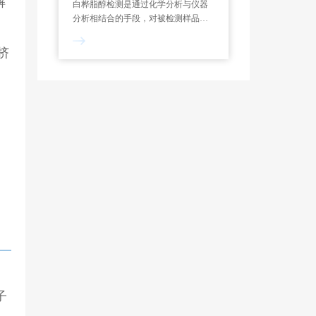
解
白桦脂醇检测是通过化学分析与仪器
分析相结合的手段，对被检测样品中
的主成分含量、纯度、理化性质和有
害物质进行全面定性定量评估的过
挤
程。
、
，
子