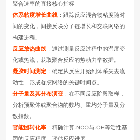
聚合速率的直接核心指标。
体系粘度增长曲线
：跟踪反应混合物粘度随时
间的变化，间接反映分子链增长和交联网络的
构建进程。
反应放热曲线
：通过测量反应过程中的温度变
化或热流，获取聚合反应的热动力学数据。
凝胶时间测定
：确定从反应开始到体系失去流
动性、形成凝胶网络的关键时间点。
分子量及其分布演变
：在不同反应阶段取样，
分析预聚体或聚合物的数均、重均分子量及分
散指数。
官能团转化率
：精确计算-NCO与-OH等活性基
团的反应程度，评估反应进度。