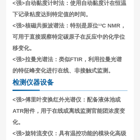
<强>自动黏度计时法
：使用自动黏度计在恒温
下记录粘度达到特定值的时间。
<强>核磁共振波谱法
：特别是原位¹³C NMR，
可用于直接观察特定碳原子在反应中的化学位
移变化。
<强>拉曼光谱法
：类似FTIR，利用拉曼光谱
的特征峰变化进行在线、非接触式监测。
检测仪器设备
<强>傅里叶变换红外光谱仪
：配备液体池或
ATR附件，用于在线或离线监测官能团浓度变
化。
<强>旋转流变仪
：具有温控功能的模块化高级