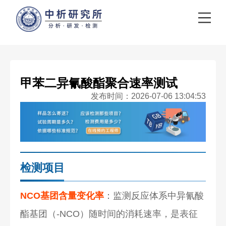
甲苯二异氰酸酯聚合速率测试
发布时间：2026-07-06 13:04:53
检测项目
NCO基团含量变化率
：监测反应体系中异氰酸
酯基团（-NCO）随时间的消耗速率，是表征