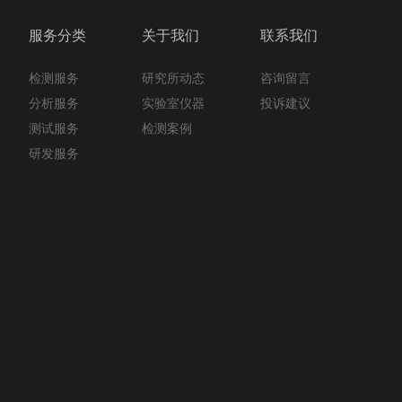
服务分类
关于我们
联系我们
检测服务
咨询留言
研究所动态
分析服务
投诉建议
实验室仪器
测试服务
检测案例
研发服务