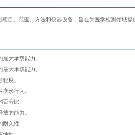
测项目、范围、方法和仪器设备，旨在为医学检测领域提
的最大承载能力。
的最大承载能力。
形程度。
性变形行为。
的百分比。
释放的能力。
的耐久性。
腐蚀性。