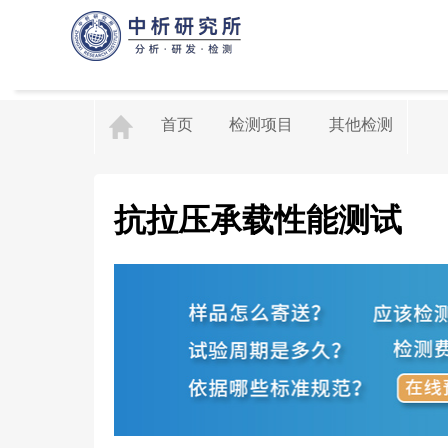
首页
检测项目
其他检测
抗拉压承载性能测试