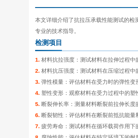
本文详细介绍了抗拉压承载性能测试的检
专业的技术指导。
检测项目
1.
材料抗拉强度：测试材料在拉伸过程中
2.
材料抗压强度：测试材料在压缩过程中
3.
弹性模量：评估材料在受力时的弹性变
4.
塑性变形：观察材料在受力过程中的塑
5.
断裂伸长率：测量材料断裂前拉伸长度
6.
断裂韧性：评估材料在断裂前抵抗能量
7.
疲劳寿命：测试材料在循环载荷作用下
8.
腐蚀性能：评估材料在特定环境下的耐