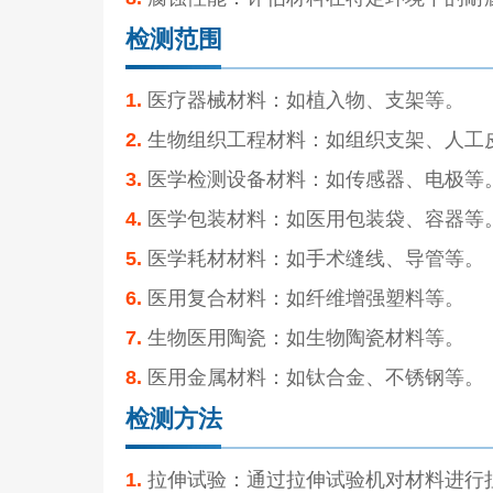
检测范围
1.
医疗器械材料：如植入物、支架等。
2.
生物组织工程材料：如组织支架、人工
3.
医学检测设备材料：如传感器、电极等
4.
医学包装材料：如医用包装袋、容器等
5.
医学耗材材料：如手术缝线、导管等。
6.
医用复合材料：如纤维增强塑料等。
7.
生物医用陶瓷：如生物陶瓷材料等。
8.
医用金属材料：如钛合金、不锈钢等。
检测方法
1.
拉伸试验：通过拉伸试验机对材料进行