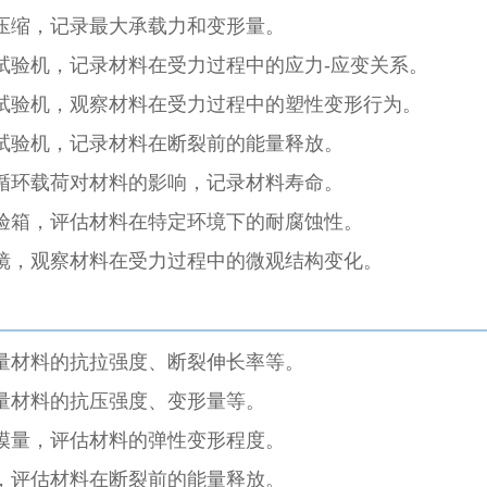
压缩，记录最大承载力和变形量。
试验机，记录材料在受力过程中的应力-应变关系。
试验机，观察材料在受力过程中的塑性变形行为。
试验机，记录材料在断裂前的能量释放。
循环载荷对材料的影响，记录材料寿命。
验箱，评估材料在特定环境下的耐腐蚀性。
镜，观察材料在受力过程中的微观结构变化。
量材料的抗拉强度、断裂伸长率等。
量材料的抗压强度、变形量等。
模量，评估材料的弹性变形程度。
，评估材料在断裂前的能量释放。