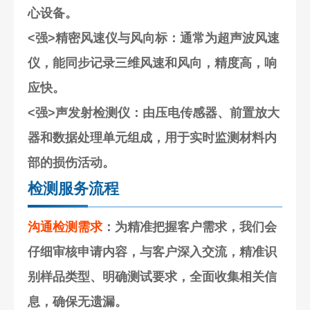
心设备。
<强>精密风速仪与风向标
：通常为超声波风速
仪，能同步记录三维风速和风向，精度高，响
应快。
<强>声发射检测仪
：由压电传感器、前置放大
器和数据处理单元组成，用于实时监测材料内
部的损伤活动。
检测服务流程
沟通检测需求
：为精准把握客户需求，我们会
仔细审核申请内容，与客户深入交流，精准识
别样品类型、明确测试要求，全面收集相关信
息，确保无遗漏。