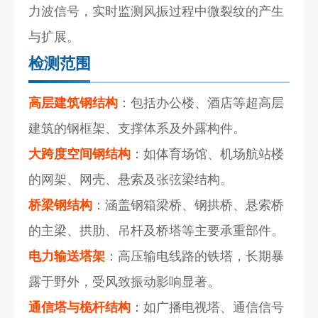
力波信号，实时监测风振过程中微裂纹的产生
与扩展。
检测范围
高层建筑钢结构
：包括办公楼、酒店等超高层
建筑的钢框架、支撑体系及外露构件。
大跨度空间钢结构
：如体育场馆、机场航站楼
的网架、网壳、悬索及张弦梁结构。
桥梁钢结构
：涵盖钢箱梁桥、钢拱桥、悬索桥
的主梁、拱肋、吊杆及桥塔等主要承重部件。
电力输送塔架
：高压输电线路的铁塔，长期暴
露于野外，受风致振动影响显著。
通信塔与桅杆结构
：如广播电视塔、通信信号