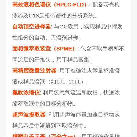
高效液相色谱仪（HPLC-FLD）
: 配备荧光检
测器及C18反相色谱柱的分析系统。
自动顶空进样器
: 与GC联用，实现样品中挥发
性组分的自动、无溶剂进样。
固相微萃取装置（SPME）
: 包含萃取手柄和不
同涂层的纤维头，用于样品富集。
高精度微量注射器
: 用于准确注入微量标准溶
液或样品溶液（如1μL, 10μL）。
氮吹浓缩仪
: 利用氮气气流温和吹扫，快速浓
缩萃取液中的目标分析物。
超声波提取器
: 利用超声波能量加速目标物从
样品基质中溶解到萃取溶剂中。
精密电子天平（万分之一）
: 用于精确称量样