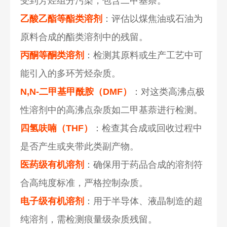
受到芳烃组分污染，包含二甲基萘。
乙酸乙酯等酯类溶剂
：评估以煤焦油或石油为
原料合成的酯类溶剂中的残留。
丙酮等酮类溶剂
：检测其原料或生产工艺中可
能引入的多环芳烃杂质。
N,N-二甲基甲酰胺（DMF）
：对这类高沸点极
性溶剂中的高沸点杂质如二甲基萘进行检测。
四氢呋喃（THF）
：检查其合成或回收过程中
是否产生或夹带此类副产物。
医药级有机溶剂
：确保用于药品合成的溶剂符
合高纯度标准，严格控制杂质。
电子级有机溶剂
：用于半导体、液晶制造的超
纯溶剂，需检测痕量级杂质残留。