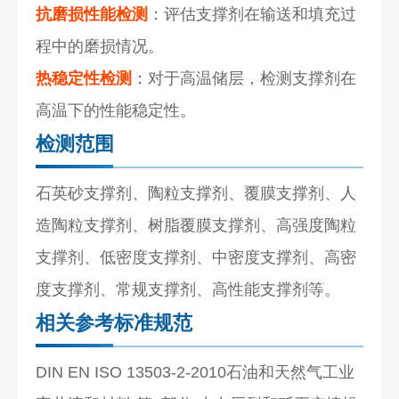
抗磨损性能检测
：评估支撑剂在输送和填充过
程中的磨损情况。
热稳定性检测
：对于高温储层，检测支撑剂在
高温下的性能稳定性。
检测范围
石英砂支撑剂、陶粒支撑剂、覆膜支撑剂、人
造陶粒支撑剂、树脂覆膜支撑剂、高强度陶粒
支撑剂、低密度支撑剂、中密度支撑剂、高密
度支撑剂、常规支撑剂、高性能支撑剂等。
相关参考标准规范
DIN EN ISO 13503-2-2010石油和天然气工业