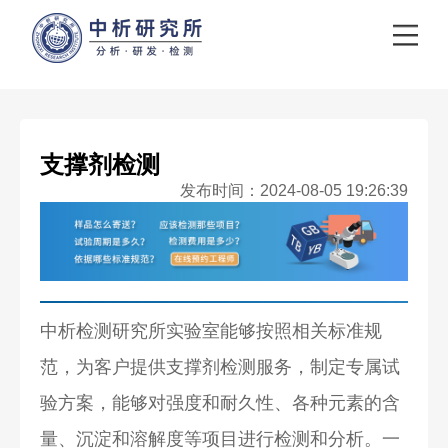
支撑剂检测
发布时间：2024-08-05 19:26:39
中析检测研究所实验室能够按照相关标准规
范，为客户提供支撑剂检测服务，制定专属试
验方案，能够对强度和耐久性、各种元素的含
量、沉淀和溶解度等项目进行检测和分析。一