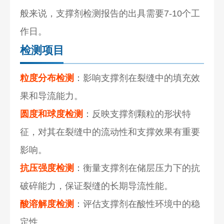
般来说，支撑剂检测报告的出具需要7-10个工
作日。
检测项目
粒度分布检测
：影响支撑剂在裂缝中的填充效
果和导流能力。
圆度和球度检测
：反映支撑剂颗粒的形状特
征，对其在裂缝中的流动性和支撑效果有重要
影响。
抗压强度检测
：衡量支撑剂在储层压力下的抗
破碎能力，保证裂缝的长期导流性能。
酸溶解度检测
：评估支撑剂在酸性环境中的稳
定性。