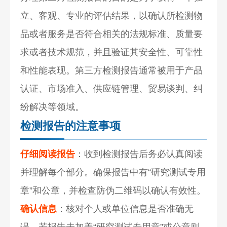
立、客观、专业的评估结果，以确认所检测物
品或者服务是否符合相关的法规标准、质量要
求或者技术规范，并且验证其安全性、可靠性
和性能表现。第三方检测报告通常被用于产品
认证、市场准入、供应链管理、贸易谈判、纠
纷解决等领域。
检测报告的注意事项
仔细阅读报告
：收到检测报告后务必认真阅读
并理解每个部分。确保报告中有“研究测试专用
章”和公章，并检查防伪二维码以确认有效性。
确认信息
：核对个人或单位信息是否准确无
误。若报告未加盖“研究测试专用章”或公章则