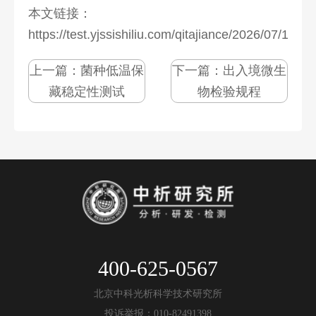
本文链接：
https://test.yjssishiliu.com/qitajiance/2026/07/1280
上一篇：
菌种低温保
下一篇：
出入境微生
藏稳定性测试
物检验规程
400-625-0567
北京中科光析科学技术研究所
投诉举报：010-82491398