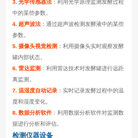
3. 光学传感器法
：利用光学原理监测发酵过程
中的某些参数。
4. 超声波法
：通过超声波检测发酵液中的某些
参数。
5. 摄像头视觉检测
：利用摄像头实时观察发酵
罐内部状态。
6. 雷达监测
：利用雷达技术对发酵罐进行远距
离监测。
7. 温湿度自动记录
：实时记录发酵过程中的温
度和湿度变化。
8. 数据分析软件
：利用数据分析软件对监测数
据进行分析和评估。
检测仪器设备