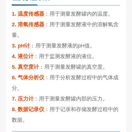
1. 温度传感器
：用于测量发酵罐内的温度。
2. 溶氧传感器
：用于测量发酵液中的溶解氧含
量。
3. pH计
：用于测量发酵液的pH值。
4. 液位计
：用于监测发酵液的液位。
5. 真空度计
：用于测量发酵罐的真空度。
6. 气体分析仪
：用于分析发酵过程中的气体成
分。
7. 压力计
：用于测量发酵罐内部的压力。
8. 数据记录仪
：用于记录和存储发酵过程中的
数据。