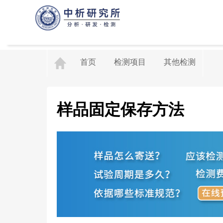
首页
检测项目
其他检测
样品固定保存方法