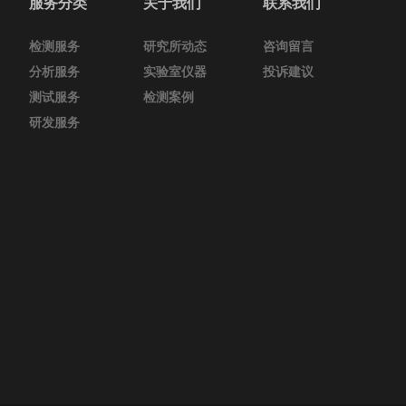
服务分类
关于我们
联系我们
检测服务
咨询留言
研究所动态
分析服务
投诉建议
实验室仪器
测试服务
检测案例
研发服务