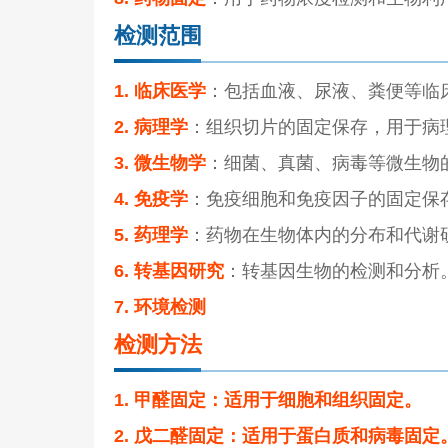
检测范围
1. 临床医学
：包括血液、尿液、粪便等临
2. 病理学
：组织切片的固定保存，用于病
3. 微生物学
：细菌、真菌、病毒等微生物
4. 免疫学
：免疫细胞和免疫因子的固定保
5. 药理学
：药物在生物体内的分布和代谢
6. 转基因研究
：转基因生物的检测和分析
7. 环境检测
检测方法
1. 甲醛固定
：适用于细胞和组织固定。
2. 戊二醛固定
：适用于蛋白质和病毒固定