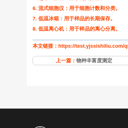
6. 流式细胞仪
：用于细胞计数和分类。
7. 低温冰箱
：用于样品的长期保存。
8. 低温离心机
：用于样品的离心分离。
本文链接：https://test.yjssishiliu.com/qi
上一篇：
物种丰富度测定