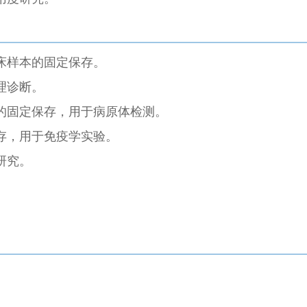
床样本的固定保存。
理诊断。
的固定保存，用于病原体检测。
存，用于免疫学实验。
研究。
。
。