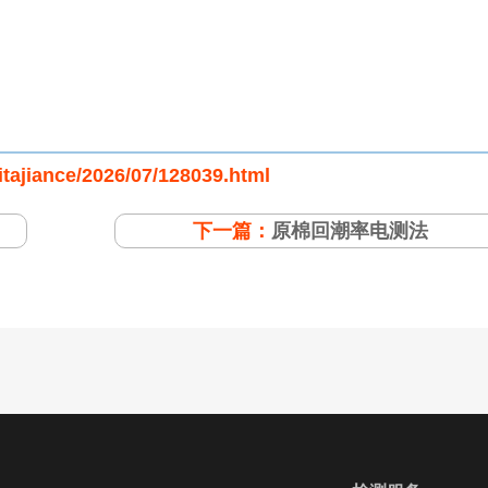
tajiance/2026/07/128039.html
下一篇：
原棉回潮率电测法