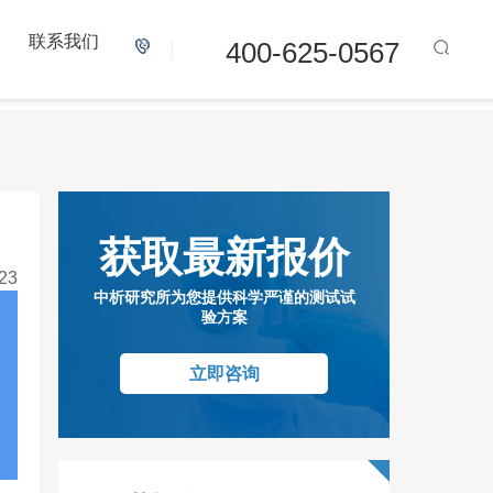
联系我们
400-625-0567
获取最新报价
23
中析研究所为您提供科学严谨的测试试
验方案
立即咨询