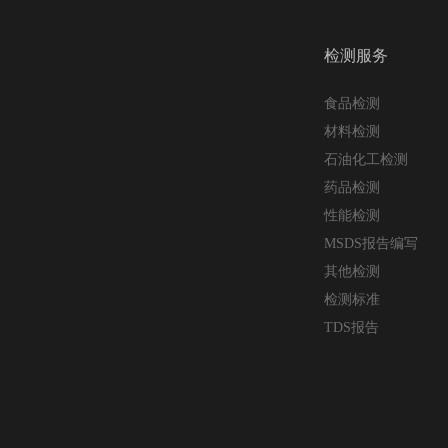
检测服务
食品检测
材料检测
石油化工检测
药品检测
性能检测
MSDS报告编写
其他检测
检测标准
TDS报告