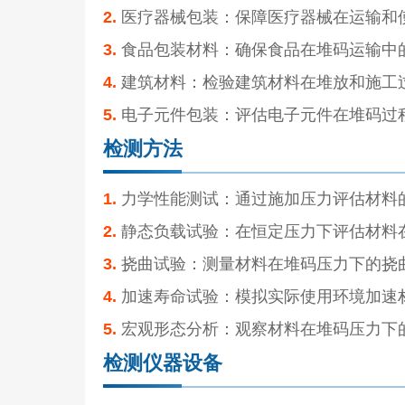
2.
医疗器械包装：保障医疗器械在运输和
3.
食品包装材料：确保食品在堆码运输中
4.
建筑材料：检验建筑材料在堆放和施工
5.
电子元件包装：评估电子元件在堆码过
检测方法
1.
力学性能
测试：通过施加压力评估材料
2.
静态负载试验：在恒定压力下评估材料
3.
挠曲试验：测量材料在堆码压力下的挠
4.
加速寿命试验：模拟实际使用环境加速
5.
宏观形态分析：观察材料在堆码压力下
检测仪器设备