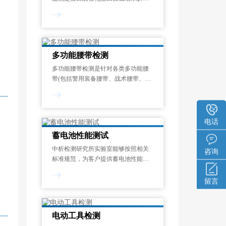
成氨基酸或多肽的速率，量化其催化
能力的标准化测试过程。酶活力单位
定义为：在蛋白酶的最适反应温度和
pH条件下，1分钟内水解蛋白质底物
释放1μmol显色呈
多功能腰带检测
多功能腰带检测是针对各类多功能腰
带(包括警用装备腰带、战术腰带、工
业安全腰带、运动防护腰带等)在机械
性能、化学安全性、环境适应性和使
用寿命等方面的系统化质量评估过
程。其目的在于验证腰带是否符合国
电话
家强制性
蓄电池性能测试
中析检测研究所实验室能够按照相关
咨询
标准规范，为客户提供蓄电池性能测
试服务，制定专属试验方案，能够对
开路电压测量、内阻测试、寿命测
留言
试、电流测试、内阻谱测试等项目进
行检测和分析。一般来说，蓄电池性
能测试报告的出具需
电动工具检测