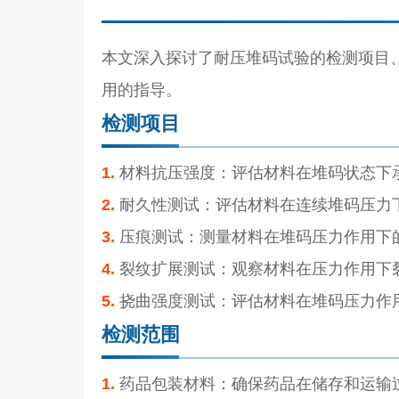
本文深入探讨了耐压堆码试验的检测项目
用的指导。
检测项目
1.
材料抗压强度：评估材料在堆码状态下
2.
耐久性测试：评估材料在连续堆码压力
3.
压痕测试：测量材料在堆码压力作用下
4.
裂纹扩展测试：观察材料在压力作用下
5.
挠曲强度测试：评估材料在堆码压力作
检测范围
1.
药品包装材料：确保药品在储存和运输