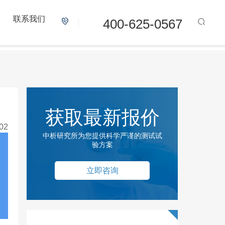
联系我们
400-625-0567
获取最新报价
02
中析研究所为您提供科学严谨的测试试
验方案
立即咨询