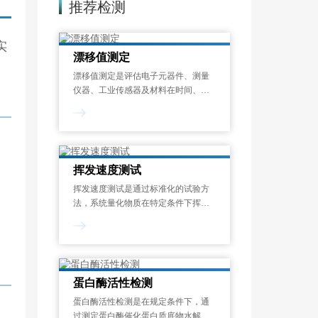
推荐检测
实
漂移值测定
漂移值测定是评估电子元器件、测量
仪器、工业传感器及材料在时间、温
度或其他环境应力作用下，其关键性
能参数偏离初始设定值的程度的标准
化检测过程。漂移现象是指电子元器
件、工业设备及精密仪器中，关键性
能参数随时间
挥发速度测试
挥发速度测试是通过标准化的试验方
法，系统量化物质在特定条件下挥发
性成分释放速率的过程。挥发速度测
试结果以单位时间的质量损失来表
示，可帮助识别潜在的健康风险、优
化配方设计并满足法规要求，广泛应
用于化工、涂料、
蛋白酶活性检测
蛋白酶活性检测是在规定条件下，通
过测定蛋白酶催化蛋白质底物水解生