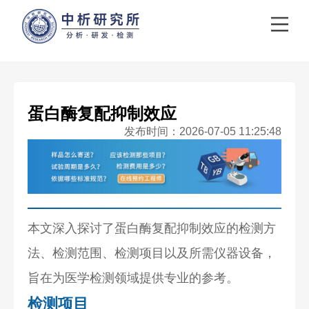
蛋白酶复配抑制效应
发布时间：2026-07-05 11:25:48
本文深入探讨了蛋白酶复配抑制效应的检测方
法、检测范围、检测项目以及所需仪器设备，
旨在为医学检测领域提供专业的参考。
检测项目