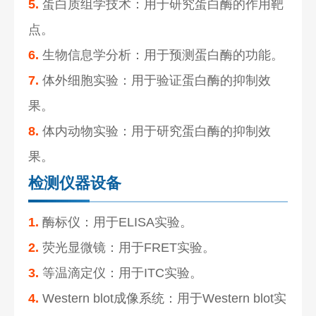
5.
蛋白质组学技术：用于研究蛋白酶的作用靶
点。
6.
生物信息学分析：用于预测蛋白酶的功能。
7.
体外细胞实验：用于验证蛋白酶的抑制效
果。
8.
体内动物实验：用于研究蛋白酶的抑制效
果。
检测仪器设备
1.
酶标仪：用于ELISA实验。
2.
荧光显微镜：用于FRET实验。
3.
等温滴定仪：用于ITC实验。
4.
Western blot成像系统：用于Western blot实