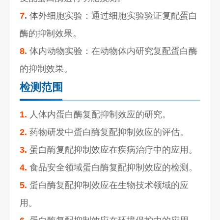
7.
体外细胞实验：通过细胞实验验证复配蛋白
酶的抑制效果。
8.
体内动物实验：在动物体内研究复配蛋白酶
的抑制效果。
检测范围
1.
人体内蛋白酶复配抑制效应的研究。
2.
药物研发中蛋白酶复配抑制效应的评估。
3.
蛋白酶复配抑制效应在疾病治疗中的应用。
4.
食品安全领域蛋白酶复配抑制效应的检测。
5.
蛋白酶复配抑制效应在生物技术领域的应
用。