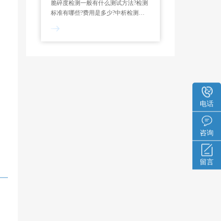
脆碎度检测一般有什么测试方法?检测
标准有哪些?费用是多少?中析检测研
究所实验室可依据相关标准制定试验
方案。对脆碎度等项目进行检测分
析。并出具严谨公正的脆碎度检测报
告。
电话
咨询
留言