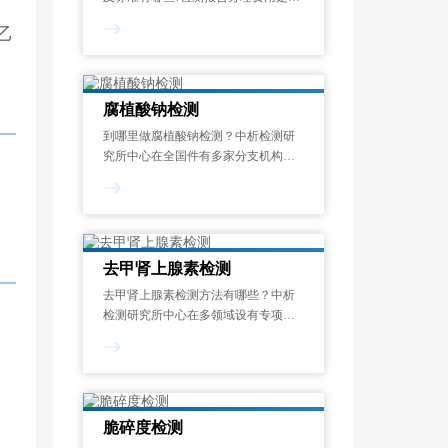
少?中析研究所是一家集检测、检验、
乙
测试及技术服务为一体的科学、严
谨、公正的综合性第三方检测机构，
拥有国内外一线的检测仪器设备，致
力于为客户
腐植酸钠检测
到哪里做腐植酸钠检测？中析检测研
究所中心在全国件有多家分支机构，
建设了优质可靠的分析检测服务平
台，经验丰富的检验人员团队，以先
进的实验技术作为支撑，为你提供一
站式的分析检测服务，检测报告支持
全国扫码查询!
去甲肾上腺素检测
去甲肾上腺素检测方法有哪些？中析
检测研究所中心在多领域设有专项实
验室，积累有多种标准或实验室的检
测方法，来满足不同客户的检测需
求，检测报告全国支持扫码查询!
脆碎度检测