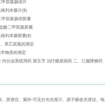
盐酸二甲双胍肠溶片
胍格列本脲片(Ⅱ)
盐酸二甲双胍肠溶胶囊
种 盐酸二甲双胍胶囊
胍格列本脲胶囊(Ⅱ)
甲双胍、苯乙双胍的测定
用化学物质的测定
九章 内分泌系统用药 第五节 治疗糖尿病药 二、口服降糖药
：
仪、质谱仪、紫外-可见分光光度计、原子吸收光谱仪、电