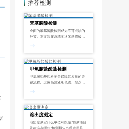
推荐检测
苯基膦酸检测
、
全面的苯基膦酸检测成为不可或缺的
环节。本文旨在系统阐述苯基膦酸的
。
检测核心要素，为化工、环保及医药
领域的质量控制与安全评估提供科学
依据。
甲氧胺盐酸盐检测
甲氧胺盐酸盐检测是保障其质量的关
键流程。运用高效液相色谱、熔点测
定等手段，针对纯度、杂质含量、酸
碱度、水分、炽灼残渣等项目进行精
量
准分析，以此判断产品是否契合医药
合成、化工生产等领域的质量要求。
溶出度测定
据
溶出度测定什么单位可以做?检测项目
及标准有哪些?检测报告办理费用是多