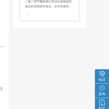
二氯二苯甲酮检测已形成从植物源性
食品到动物源性食品、从环境基质到
工业制品、从快速筛查到精准确证的
完善技术体系。
电话
剂
咨询
留言