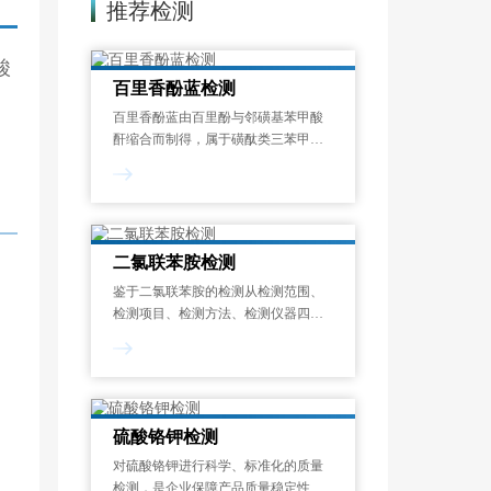
推荐检测
酸
百里香酚蓝检测
百里香酚蓝由百里酚与邻磺基苯甲酸
酐缩合而制得，属于磺酞类三苯甲烷
系色素，是化学分析实验室用量最
大、覆盖面最广的酸碱指示剂之一。
二氯联苯胺检测
鉴于二氯联苯胺的检测从检测范围、
检测项目、检测方法、检测仪器四个
维度，对二氯联苯胺检测进行全面系
统的介绍，为染料生产企业、纺织品
制造商、环境监测机构和第三方检测
实验室提供专业的参考依据。
硫酸铬钾检测
对硫酸铬钾进行科学、标准化的质量
检测，是企业保障产品质量稳定性、