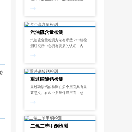
满足下游客户需求、提升市场竞争力
的核心措施。本文将从检测范围、检
测项目、检测方法、检测仪器四个维
度，对硫酸铬钾检测进行全面系统的
介绍。
汽油硫含量检测
汽油硫含量检测方法有哪些？中析检
测研究所中心拥有资质的认证，内部
收集积累有大量的标准信息及相关检
测方法，以满足不同客户的各种检测
需求。出具原始数据报告，全国支持
一件扫码查询。
酸
重过磷酸钙检测
重过磷酸钙的检测在多个层面具有重
要意义。在农业质量保障层面，总磷
含量直接决定肥料效果，而有效磷含
量反映作物实际可吸收利用的磷形
态，是评估肥效的核心参数。
二氯二苯甲酮检测