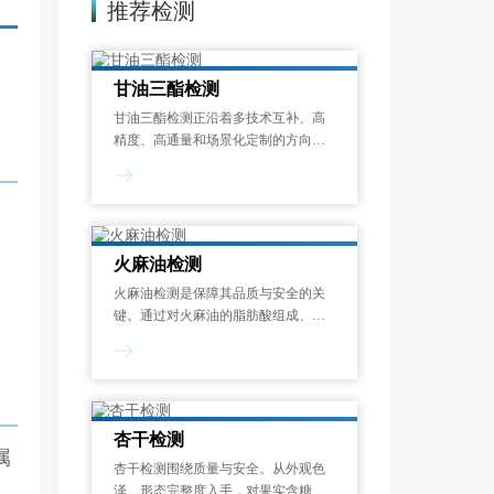
推荐检测
中
甘油三酯检测
甘油三酯检测正沿着多技术互补、高
精度、高通量和场景化定制的方向发
展。无论是食品质量控制、临床诊
断，还是新型药用辅料备案、油脂掺
假打假，都应优先选择具备完备资质
、
并配备高分辨质谱及多谱联用系统的
专业第三方检验
火麻油检测
火麻油检测是保障其品质与安全的关
键。通过对火麻油的脂肪酸组成、酸
值、过氧化值、水分及挥发物、不溶
性杂质、溶剂残留、黄曲霉毒素、重
金属、微生物等项目检测，评估油品
质量与安全性，确保符合食用标准。
杏干检测
属
杏干检测围绕质量与安全。从外观色
泽、形态完整度入手，对果实含糖