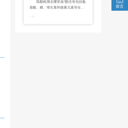
陈醋检测去哪里做?醋含有包括氨
留言
基酸、糖、维生素和微量元素等在内
的各种营养物质和生物活性成分。中
析研究所调味料分析实验室可对各类
陈醋进行检测。检测范围 老陈醋
等