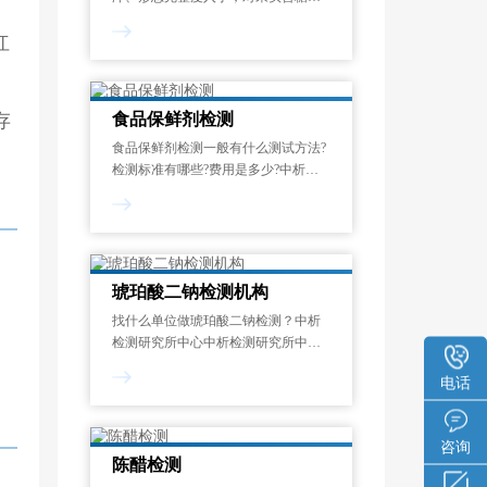
量、酸度、水分、二氧化硫残留、微
红
生物指标(菌落总数、大肠菌群、致病
菌)、重金属(铅、汞、镉等)含量及农
药残留等项目检测，确保杏干品质达
标、食用安全
存
食品保鲜剂检测
食品保鲜剂检测一般有什么测试方法?
检测标准有哪些?费用是多少?中析检
测研究所实验室可依据相关标准制定
试验方案。对酒精含量、防漏粉性、
热封强度等测试项目进行检测分析。
并出具严谨公正的食品保鲜剂检测报
告。
琥珀酸二钠检测机构
找什么单位做琥珀酸二钠检测？中析
检测研究所中心中析检测研究所中心
在琥珀酸二钠检测领域积累了多年技
电话
术经验，在国内建设了优质可靠的分
析检测服务平台，检测报告数据更加
严谨、可靠，全国支持扫码查询。
咨询
陈醋检测