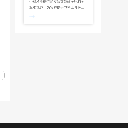
中析检测研究所实验室能够按照相关
标准规范，为客户提供电动工具检测
服务，制定专属试验方案，能够对功
率测定、过载测试、噪声检测、绝缘
电阻等项目进行检测和分析。一般来
说，电动工具检测报告的出具需要7-
10个工作日。