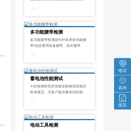
成氨基酸或多肽的速率，量化其催化
能力的标准化测试过程。酶活力单位
定义为：在蛋白酶的最适反应温度和
pH条件下，1分钟内水解蛋白质底物
释放1μmol显色呈
多功能腰带检测
多功能腰带检测是针对各类多功能腰
带(包括警用装备腰带、战术腰带、工
业安全腰带、运动防护腰带等)在机械
性能、化学安全性、环境适应性和使
用寿命等方面的系统化质量评估过
程。其目的在于验证腰带是否符合国
电话
家强制性
蓄电池性能测试
中析检测研究所实验室能够按照相关
咨询
标准规范，为客户提供蓄电池性能测
试服务，制定专属试验方案，能够对
开路电压测量、内阻测试、寿命测
留言
试、电流测试、内阻谱测试等项目进
行检测和分析。一般来说，蓄电池性
能测试报告的出具需
电动工具检测