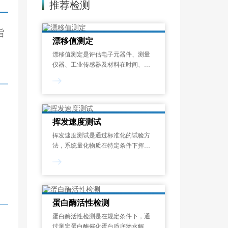
推荐检测
旨
漂移值测定
漂移值测定是评估电子元器件、测量
仪器、工业传感器及材料在时间、温
度或其他环境应力作用下，其关键性
能参数偏离初始设定值的程度的标准
化检测过程。漂移现象是指电子元器
件、工业设备及精密仪器中，关键性
能参数随时间
挥发速度测试
挥发速度测试是通过标准化的试验方
法，系统量化物质在特定条件下挥发
性成分释放速率的过程。挥发速度测
试结果以单位时间的质量损失来表
示，可帮助识别潜在的健康风险、优
化配方设计并满足法规要求，广泛应
用于化工、涂料、
蛋白酶活性检测
蛋白酶活性检测是在规定条件下，通
过测定蛋白酶催化蛋白质底物水解生