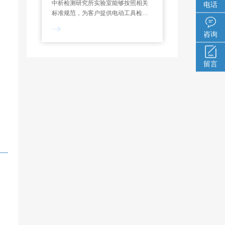
中析检测研究所实验室能够按照相关
电话
标准规范，为客户提供电动工具检测
服务，制定专属试验方案，能够对功
率测定、过载测试、噪声检测、绝缘
咨询
电阻等项目进行检测和分析。一般来
说，电动工具检测报告的出具需要7-
留言
10个工作日。