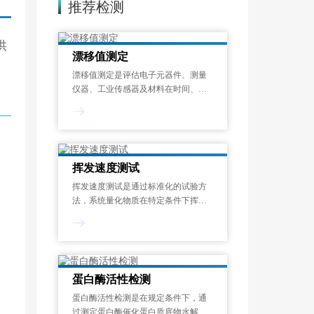
推荐检测
供
漂移值测定
漂移值测定是评估电子元器件、测量
仪器、工业传感器及材料在时间、温
度或其他环境应力作用下，其关键性
能参数偏离初始设定值的程度的标准
化检测过程。漂移现象是指电子元器
件、工业设备及精密仪器中，关键性
能参数随时间
挥发速度测试
挥发速度测试是通过标准化的试验方
法，系统量化物质在特定条件下挥发
性成分释放速率的过程。挥发速度测
试结果以单位时间的质量损失来表
示，可帮助识别潜在的健康风险、优
化配方设计并满足法规要求，广泛应
用于化工、涂料、
蛋白酶活性检测
蛋白酶活性检测是在规定条件下，通
过测定蛋白酶催化蛋白质底物水解生