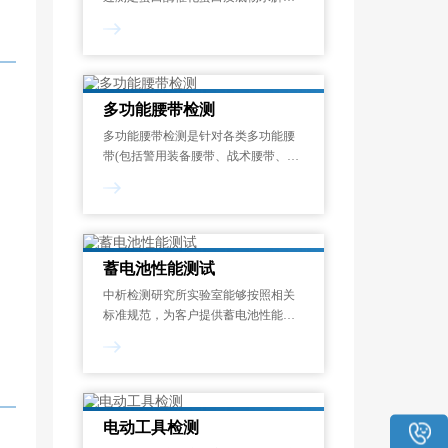
成氨基酸或多肽的速率，量化其催化
能力的标准化测试过程。酶活力单位
定义为：在蛋白酶的最适反应温度和
pH条件下，1分钟内水解蛋白质底物
释放1μmol显色呈
多功能腰带检测
多功能腰带检测是针对各类多功能腰
带(包括警用装备腰带、战术腰带、工
业安全腰带、运动防护腰带等)在机械
性能、化学安全性、环境适应性和使
用寿命等方面的系统化质量评估过
程。其目的在于验证腰带是否符合国
家强制性
蓄电池性能测试
中析检测研究所实验室能够按照相关
标准规范，为客户提供蓄电池性能测
试服务，制定专属试验方案，能够对
开路电压测量、内阻测试、寿命测
试、电流测试、内阻谱测试等项目进
行检测和分析。一般来说，蓄电池性
能测试报告的出具需
电动工具检测