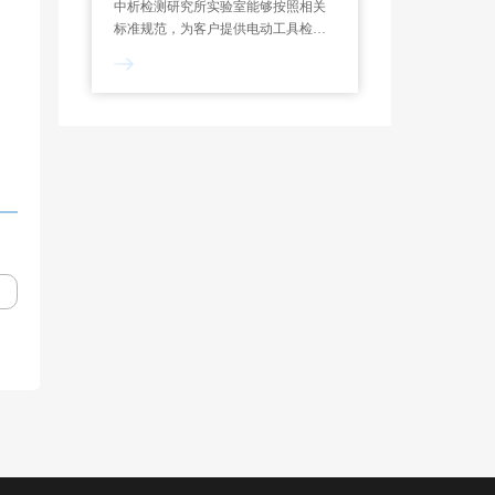
中析检测研究所实验室能够按照相关
标准规范，为客户提供电动工具检测
服务，制定专属试验方案，能够对功
率测定、过载测试、噪声检测、绝缘
电阻等项目进行检测和分析。一般来
说，电动工具检测报告的出具需要7-
10个工作日。