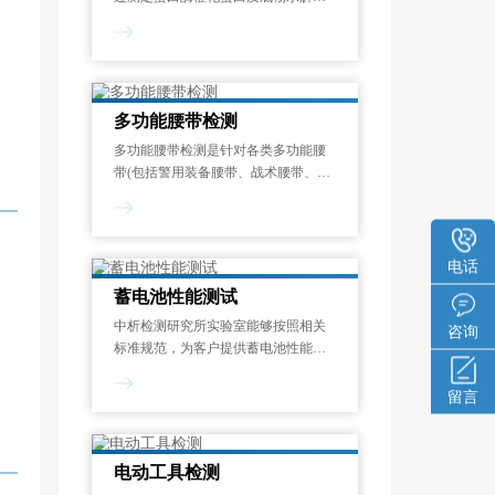
成氨基酸或多肽的速率，量化其催化
能力的标准化测试过程。酶活力单位
定义为：在蛋白酶的最适反应温度和
pH条件下，1分钟内水解蛋白质底物
释放1μmol显色呈
多功能腰带检测
多功能腰带检测是针对各类多功能腰
带(包括警用装备腰带、战术腰带、工
业安全腰带、运动防护腰带等)在机械
性能、化学安全性、环境适应性和使
用寿命等方面的系统化质量评估过
程。其目的在于验证腰带是否符合国
电话
家强制性
蓄电池性能测试
中析检测研究所实验室能够按照相关
咨询
标准规范，为客户提供蓄电池性能测
试服务，制定专属试验方案，能够对
开路电压测量、内阻测试、寿命测
留言
试、电流测试、内阻谱测试等项目进
行检测和分析。一般来说，蓄电池性
能测试报告的出具需
电动工具检测