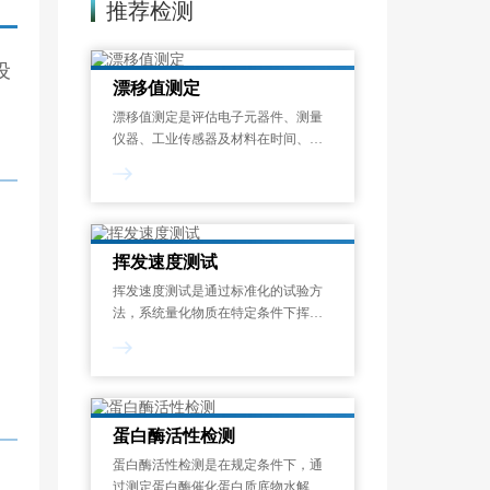
推荐检测
设
漂移值测定
漂移值测定是评估电子元器件、测量
仪器、工业传感器及材料在时间、温
度或其他环境应力作用下，其关键性
能参数偏离初始设定值的程度的标准
化检测过程。漂移现象是指电子元器
件、工业设备及精密仪器中，关键性
能参数随时间
挥发速度测试
挥发速度测试是通过标准化的试验方
法，系统量化物质在特定条件下挥发
性成分释放速率的过程。挥发速度测
试结果以单位时间的质量损失来表
示，可帮助识别潜在的健康风险、优
化配方设计并满足法规要求，广泛应
用于化工、涂料、
蛋白酶活性检测
蛋白酶活性检测是在规定条件下，通
过测定蛋白酶催化蛋白质底物水解生