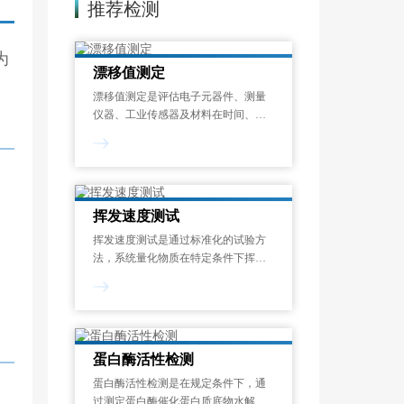
推荐检测
为
漂移值测定
漂移值测定是评估电子元器件、测量
仪器、工业传感器及材料在时间、温
度或其他环境应力作用下，其关键性
能参数偏离初始设定值的程度的标准
化检测过程。漂移现象是指电子元器
件、工业设备及精密仪器中，关键性
能参数随时间
挥发速度测试
挥发速度测试是通过标准化的试验方
法，系统量化物质在特定条件下挥发
性成分释放速率的过程。挥发速度测
试结果以单位时间的质量损失来表
示，可帮助识别潜在的健康风险、优
化配方设计并满足法规要求，广泛应
用于化工、涂料、
蛋白酶活性检测
蛋白酶活性检测是在规定条件下，通
过测定蛋白酶催化蛋白质底物水解生