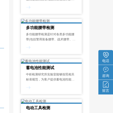
成氨基酸或多肽的速率，量化其催化
能力的标准化测试过程。酶活力单位
定义为：在蛋白酶的最适反应温度和
pH条件下，1分钟内水解蛋白质底物
释放1μmol显色呈
多功能腰带检测
多功能腰带检测是针对各类多功能腰
带(包括警用装备腰带、战术腰带、工
业安全腰带、运动防护腰带等)在机械
性能、化学安全性、环境适应性和使
用寿命等方面的系统化质量评估过
程。其目的在于验证腰带是否符合国
电话
家强制性
蓄电池性能测试
中析检测研究所实验室能够按照相关
咨询
标准规范，为客户提供蓄电池性能测
试服务，制定专属试验方案，能够对
开路电压测量、内阻测试、寿命测
留言
试、电流测试、内阻谱测试等项目进
行检测和分析。一般来说，蓄电池性
能测试报告的出具需
电动工具检测