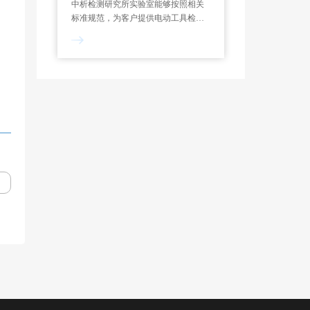
中析检测研究所实验室能够按照相关
标准规范，为客户提供电动工具检测
服务，制定专属试验方案，能够对功
率测定、过载测试、噪声检测、绝缘
电阻等项目进行检测和分析。一般来
说，电动工具检测报告的出具需要7-
10个工作日。