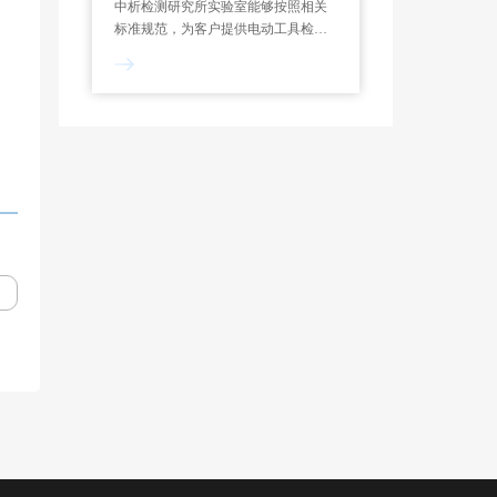
中析检测研究所实验室能够按照相关
标准规范，为客户提供电动工具检测
服务，制定专属试验方案，能够对功
率测定、过载测试、噪声检测、绝缘
电阻等项目进行检测和分析。一般来
说，电动工具检测报告的出具需要7-
10个工作日。