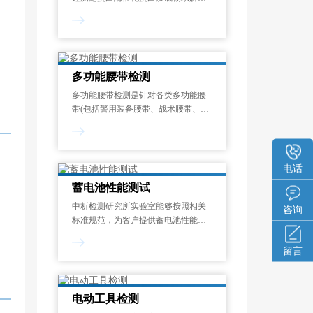
成氨基酸或多肽的速率，量化其催化
能力的标准化测试过程。酶活力单位
定义为：在蛋白酶的最适反应温度和
pH条件下，1分钟内水解蛋白质底物
释放1μmol显色呈
多功能腰带检测
多功能腰带检测是针对各类多功能腰
带(包括警用装备腰带、战术腰带、工
业安全腰带、运动防护腰带等)在机械
性能、化学安全性、环境适应性和使
用寿命等方面的系统化质量评估过
程。其目的在于验证腰带是否符合国
电话
家强制性
蓄电池性能测试
中析检测研究所实验室能够按照相关
咨询
标准规范，为客户提供蓄电池性能测
试服务，制定专属试验方案，能够对
开路电压测量、内阻测试、寿命测
留言
试、电流测试、内阻谱测试等项目进
行检测和分析。一般来说，蓄电池性
能测试报告的出具需
电动工具检测