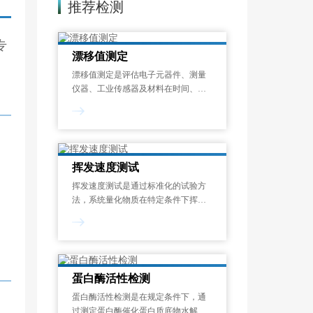
推荐检测
专
漂移值测定
漂移值测定是评估电子元器件、测量
仪器、工业传感器及材料在时间、温
度或其他环境应力作用下，其关键性
能参数偏离初始设定值的程度的标准
化检测过程。漂移现象是指电子元器
件、工业设备及精密仪器中，关键性
能参数随时间
挥发速度测试
挥发速度测试是通过标准化的试验方
法，系统量化物质在特定条件下挥发
性成分释放速率的过程。挥发速度测
试结果以单位时间的质量损失来表
示，可帮助识别潜在的健康风险、优
化配方设计并满足法规要求，广泛应
用于化工、涂料、
蛋白酶活性检测
蛋白酶活性检测是在规定条件下，通
过测定蛋白酶催化蛋白质底物水解生