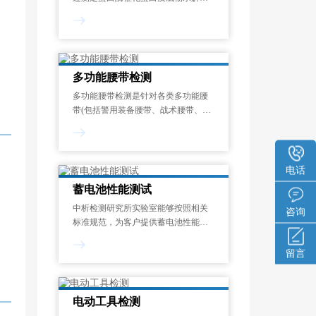
成氨基酸或多肽的速率，量化其催化
能力的标准化测试过程。酶活力单位
定义为：在蛋白酶的最适反应温度和
pH条件下，1分钟内水解蛋白质底物
释放1μmol显色呈
多功能腰带检测
多功能腰带检测是针对各类多功能腰
带(包括警用装备腰带、战术腰带、工
业安全腰带、运动防护腰带等)在机械
性能、化学安全性、环境适应性和使
用寿命等方面的系统化质量评估过
程。其目的在于验证腰带是否符合国
电话
家强制性
蓄电池性能测试
中析检测研究所实验室能够按照相关
咨询
标准规范，为客户提供蓄电池性能测
试服务，制定专属试验方案，能够对
开路电压测量、内阻测试、寿命测
留言
试、电流测试、内阻谱测试等项目进
行检测和分析。一般来说，蓄电池性
能测试报告的出具需
电动工具检测