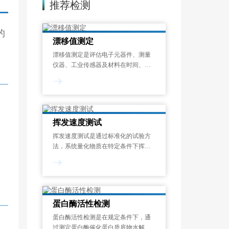
推荐检测
的
漂移值测定
漂移值测定是评估电子元器件、测量
仪器、工业传感器及材料在时间、温
度或其他环境应力作用下，其关键性
能参数偏离初始设定值的程度的标准
化检测过程。漂移现象是指电子元器
件、工业设备及精密仪器中，关键性
能参数随时间
挥发速度测试
挥发速度测试是通过标准化的试验方
法，系统量化物质在特定条件下挥发
性成分释放速率的过程。挥发速度测
试结果以单位时间的质量损失来表
示，可帮助识别潜在的健康风险、优
化配方设计并满足法规要求，广泛应
用于化工、涂料、
蛋白酶活性检测
蛋白酶活性检测是在规定条件下，通
过测定蛋白酶催化蛋白质底物水解生