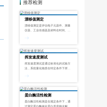
推荐检测
漂移值测定
漂移值测定是评估电子元器件、测量
仪器、工业传感器及材料在时间、温
度或其他环境应力作用下，其关键性
能参数偏离初始设定值的程度的标准
化检测过程。漂移现象是指电子元器
件、工业设备及精密仪器中，关键性
。
能参数随时间
挥发速度测试
挥发速度测试是通过标准化的试验方
法，系统量化物质在特定条件下挥发
性成分释放速率的过程。挥发速度测
试结果以单位时间的质量损失来表
示，可帮助识别潜在的健康风险、优
化配方设计并满足法规要求，广泛应
用于化工、涂料、
蛋白酶活性检测
蛋白酶活性检测是在规定条件下，通
过测定蛋白酶催化蛋白质底物水解生