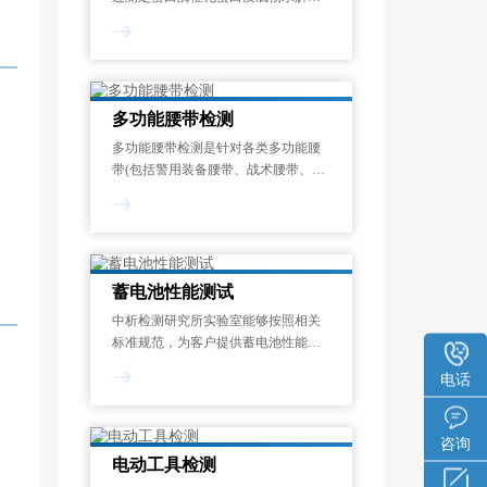
成氨基酸或多肽的速率，量化其催化
能力的标准化测试过程。酶活力单位
定义为：在蛋白酶的最适反应温度和
pH条件下，1分钟内水解蛋白质底物
释放1μmol显色呈
多功能腰带检测
多功能腰带检测是针对各类多功能腰
带(包括警用装备腰带、战术腰带、工
业安全腰带、运动防护腰带等)在机械
性能、化学安全性、环境适应性和使
用寿命等方面的系统化质量评估过
程。其目的在于验证腰带是否符合国
家强制性
蓄电池性能测试
中析检测研究所实验室能够按照相关
标准规范，为客户提供蓄电池性能测
试服务，制定专属试验方案，能够对
电话
开路电压测量、内阻测试、寿命测
试、电流测试、内阻谱测试等项目进
行检测和分析。一般来说，蓄电池性
咨询
能测试报告的出具需
电动工具检测