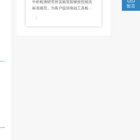
中析检测研究所实验室能够按照相关
留言
标准规范，为客户提供电动工具检测
服务，制定专属试验方案，能够对功
率测定、过载测试、噪声检测、绝缘
电阻等项目进行检测和分析。一般来
说，电动工具检测报告的出具需要7-
10个工作日。