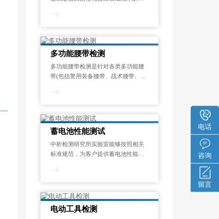
成氨基酸或多肽的速率，量化其催化
能力的标准化测试过程。酶活力单位
定义为：在蛋白酶的最适反应温度和
pH条件下，1分钟内水解蛋白质底物
释放1μmol显色呈
多功能腰带检测
多功能腰带检测是针对各类多功能腰
带(包括警用装备腰带、战术腰带、工
业安全腰带、运动防护腰带等)在机械
性能、化学安全性、环境适应性和使
用寿命等方面的系统化质量评估过
程。其目的在于验证腰带是否符合国
家强制性
电话
蓄电池性能测试
中析检测研究所实验室能够按照相关
标准规范，为客户提供蓄电池性能测
咨询
试服务，制定专属试验方案，能够对
开路电压测量、内阻测试、寿命测
试、电流测试、内阻谱测试等项目进
留言
行检测和分析。一般来说，蓄电池性
能测试报告的出具需
电动工具检测