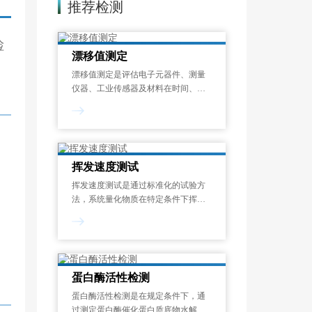
推荐检测
检
漂移值测定
漂移值测定是评估电子元器件、测量
仪器、工业传感器及材料在时间、温
度或其他环境应力作用下，其关键性
能参数偏离初始设定值的程度的标准
化检测过程。漂移现象是指电子元器
件、工业设备及精密仪器中，关键性
能参数随时间
挥发速度测试
挥发速度测试是通过标准化的试验方
法，系统量化物质在特定条件下挥发
性成分释放速率的过程。挥发速度测
试结果以单位时间的质量损失来表
示，可帮助识别潜在的健康风险、优
化配方设计并满足法规要求，广泛应
用于化工、涂料、
蛋白酶活性检测
蛋白酶活性检测是在规定条件下，通
过测定蛋白酶催化蛋白质底物水解生