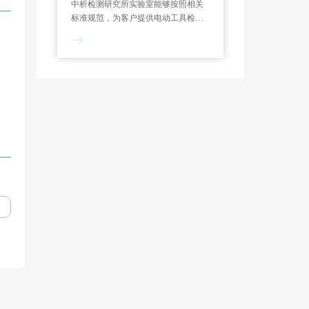
中析检测研究所实验室能够按照相关
标准规范，为客户提供电动工具检测
服务，制定专属试验方案，能够对功
率测定、过载测试、噪声检测、绝缘
电阻等项目进行检测和分析。一般来
说，电动工具检测报告的出具需要7-
10个工作日。