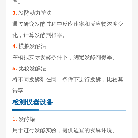
率。
3.
发酵动力学法
通过研究发酵过程中反应速率和反应物浓度变
化，计算发酵剂得率。
4.
模拟发酵法
在模拟实际发酵条件下，测定发酵剂得率。
5.
比较发酵法
将不同发酵剂在同一条件下进行发酵，比较其
得率。
检测仪器设备
1.
发酵罐
用于进行发酵实验，提供适宜的发酵环境。