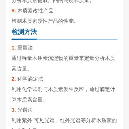
分析木质素提取产品的纯度和质量。
5.
木质素改性产品
检测木质素改性产品的性能。
检测方法
1.
重量法
通过称量木质素沉淀物的重量来定量分析木质
素含量。
2.
化学滴定法
利用化学试剂与木质素发生反应，通过滴定计
算木质素含量。
3.
光谱法
利用紫外-可见光谱、红外光谱等分析木质素的