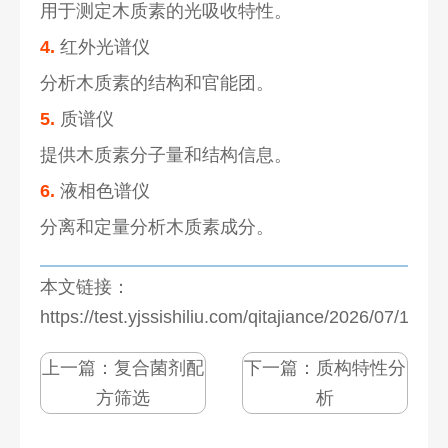
用于测定木质素的光吸收特性。
4.
红外光谱仪
分析木质素的结构和官能团。
5.
质谱仪
提供木质素分子量和结构信息。
6.
液相色谱仪
分离和定量分析木质素成分。
本文链接：
https://test.yjssishiliu.com/qitajiance/2026/07/1272
上一篇：
复合菌剂配
下一篇：
质构特性分
方筛选
析