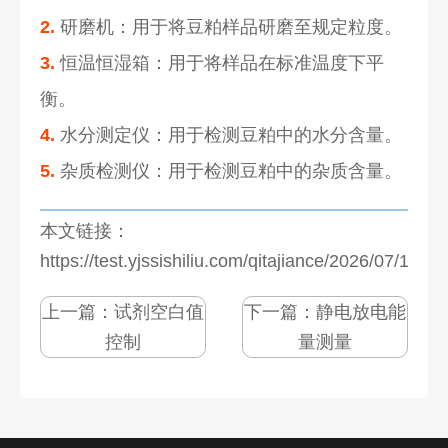
2.
研磨机：用于将豆粕样品研磨至规定粒度。
3.
恒温恒湿箱：用于将样品在标准温度下平
衡。
4.
水分测定仪：用于检测豆粕中的水分含量。
5.
杂质检测仪：用于检测豆粕中的杂质含量。
本文链接：
https://test.yjssishiliu.com/qitajiance/2026/07/1272
上一篇：
试剂空白值
下一篇：
静电放电能
控制
量测量