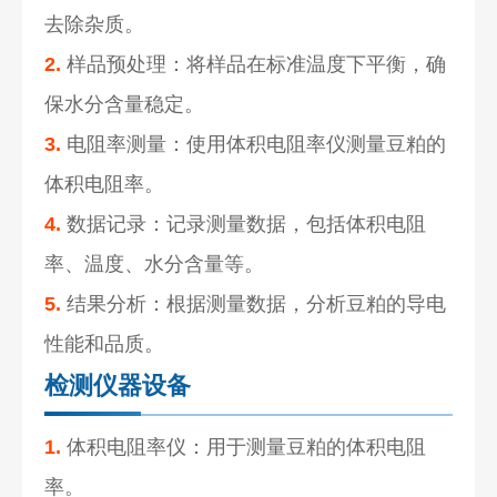
去除杂质。
2.
样品预处理：将样品在标准温度下平衡，确
保水分含量稳定。
3.
电阻率测量：使用体积电阻率仪测量豆粕的
体积电阻率。
4.
数据记录：记录测量数据，包括体积电阻
率、温度、水分含量等。
5.
结果分析：根据测量数据，分析豆粕的导电
性能和品质。
检测仪器设备
1.
体积电阻率仪：用于测量豆粕的体积电阻
率。