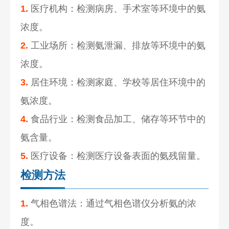
1.
医疗机构：检测病房、手术室等环境中的氨
浓度。
2.
工业场所：检测氨泄漏、排放等环境中的氨
浓度。
3.
居住环境：检测家庭、学校等居住环境中的
氨浓度。
4.
食品行业：检测食品加工、储存等环节中的
氨含量。
5.
医疗设备：检测医疗设备表面的氨残留量。
检测方法
1.
气相色谱法：通过气相色谱仪分析氨的浓
度。