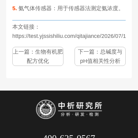
5.
氨气体传感器：用于传感器法测定氨浓度。
本文链接：
https://test.yjssishiliu.com/qitajiance/2026/07/1271
上一篇：
生物有机肥
下一篇：
总碱度与
配方优化
pH值相关性分析