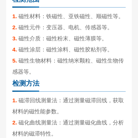
1.
磁性材料：铁磁性、亚铁磁性、顺磁性等。
2.
磁性元件：变压器、电机、传感器等。
3.
磁性介质：磁性粉末、磁性薄膜等。
4.
磁性涂层：磁性涂料、磁性胶粘剂等。
5.
磁性生物材料：磁性纳米颗粒、磁性生物传
感器等。
检测方法
1.
磁滞回线测量法：通过测量磁滞回线，获取
材料的磁性能参数。
2.
磁化曲线测量法：通过测量磁化曲线，分析
材料的磁滞特性。