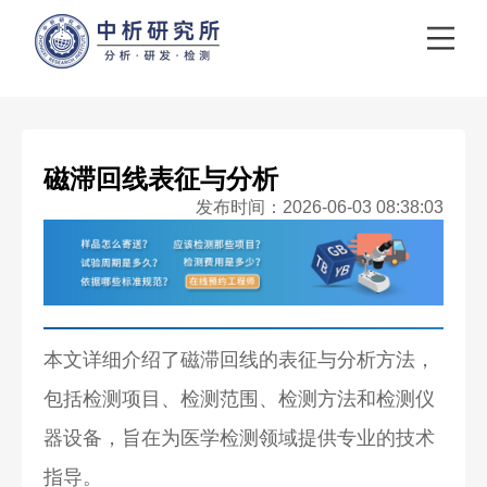
磁滞回线表征与分析
发布时间：2026-06-03 08:38:03
本文详细介绍了磁滞回线的表征与分析方法，
包括检测项目、检测范围、检测方法和检测仪
器设备，旨在为医学检测领域提供专业的技术
指导。