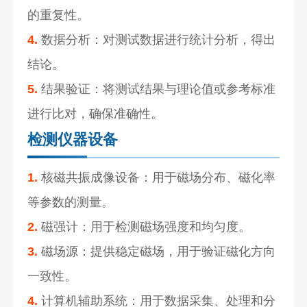
的重复性。
4.
数据分析：对测试数据进行统计分析，得出
结论。
5.
结果验证：将测试结果与理论值或参考标准
进行比对，确保准确性。
检测仪器设备
1.
核磁共振成像设备：用于磁场分布、磁化率
等参数的测量。
2.
磁强计：用于检测磁场强度和均匀度。
3.
磁场源：提供稳定磁场，用于验证磁化方向
一致性。
4.
计算机辅助系统：用于数据采集、处理和分