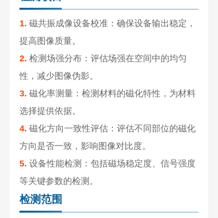
1.
磁共振成像设备校准：确保设备输出稳定，
提高图像质量。
2.
检测场强分布：评估场强在空间中的均匀
性，减少图像伪影。
3.
磁化率测量：检测材料的磁化特性，为材料
选择提供依据。
4.
磁化方向一致性评估：评估不同部位的磁化
方向是否一致，影响图像对比度。
5.
设备性能检测：包括磁场稳定度、信号强度
等关键参数的检测。
检测范围