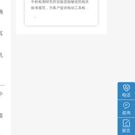
中析检测研究所实验室能够按照相关
标准规范，为客户提供电动工具检测
确
服务，制定专属试验方案，能够对功
率测定、过载测试、噪声检测、绝缘
电阻等项目进行检测和分析。一般来
说，电动工具检测报告的出具需要7-
其
10个工作日。
机
中
电话
咨询
模
留言