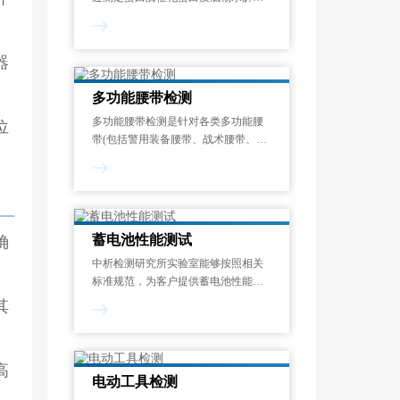
成氨基酸或多肽的速率，量化其催化
能力的标准化测试过程。酶活力单位
定义为：在蛋白酶的最适反应温度和
器
pH条件下，1分钟内水解蛋白质底物
释放1μmol显色呈
多功能腰带检测
多功能腰带检测是针对各类多功能腰
位
带(包括警用装备腰带、战术腰带、工
业安全腰带、运动防护腰带等)在机械
性能、化学安全性、环境适应性和使
用寿命等方面的系统化质量评估过
程。其目的在于验证腰带是否符合国
家强制性
蓄电池性能测试
确
中析检测研究所实验室能够按照相关
标准规范，为客户提供蓄电池性能测
试服务，制定专属试验方案，能够对
其
开路电压测量、内阻测试、寿命测
试、电流测试、内阻谱测试等项目进
行检测和分析。一般来说，蓄电池性
高
能测试报告的出具需
电动工具检测