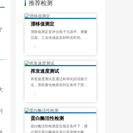
推荐检测
漂移值测定
了
漂移值测定是评估电子元器件、测量
仪器、工业传感器及材料在时间、温
度或其他环境应力作用下，其关键性
能参数偏离初始设定值的程度的标准
化检测过程。漂移现象是指电子元器
件、工业设备及精密仪器中，关键性
能参数随时间
挥发速度测试
挥发速度测试是通过标准化的试验方
法，系统量化物质在特定条件下挥发
大
性成分释放速率的过程。挥发速度测
试结果以单位时间的质量损失来表
。
示，可帮助识别潜在的健康风险、优
化配方设计并满足法规要求，广泛应
封
用于化工、涂料、
蛋白酶活性检测
蛋白酶活性检测是在规定条件下，通
件
过测定蛋白酶催化蛋白质底物水解生