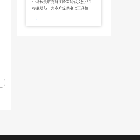
中析检测研究所实验室能够按照相关
标准规范，为客户提供电动工具检测
服务，制定专属试验方案，能够对功
率测定、过载测试、噪声检测、绝缘
电阻等项目进行检测和分析。一般来
说，电动工具检测报告的出具需要7-
10个工作日。