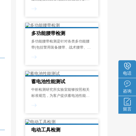
成氨基酸或多肽的速率，量化其催化
能力的标准化测试过程。酶活力单位
定义为：在蛋白酶的最适反应温度和
pH条件下，1分钟内水解蛋白质底物
释放1μmol显色呈
多功能腰带检测
多功能腰带检测是针对各类多功能腰
带(包括警用装备腰带、战术腰带、工
业安全腰带、运动防护腰带等)在机械
性能、化学安全性、环境适应性和使
用寿命等方面的系统化质量评估过
程。其目的在于验证腰带是否符合国
电话
家强制性
蓄电池性能测试
中析检测研究所实验室能够按照相关
咨询
标准规范，为客户提供蓄电池性能测
试服务，制定专属试验方案，能够对
开路电压测量、内阻测试、寿命测
留言
试、电流测试、内阻谱测试等项目进
行检测和分析。一般来说，蓄电池性
能测试报告的出具需
电动工具检测