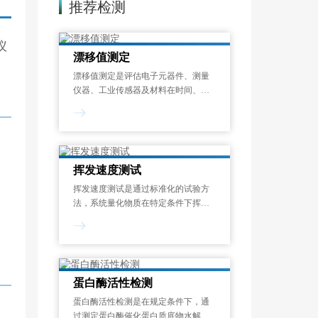
推荐检测
仪
漂移值测定
漂移值测定是评估电子元器件、测量
仪器、工业传感器及材料在时间、温
度或其他环境应力作用下，其关键性
能参数偏离初始设定值的程度的标准
化检测过程。漂移现象是指电子元器
件、工业设备及精密仪器中，关键性
能参数随时间
挥发速度测试
挥发速度测试是通过标准化的试验方
法，系统量化物质在特定条件下挥发
性成分释放速率的过程。挥发速度测
试结果以单位时间的质量损失来表
示，可帮助识别潜在的健康风险、优
化配方设计并满足法规要求，广泛应
用于化工、涂料、
蛋白酶活性检测
蛋白酶活性检测是在规定条件下，通
过测定蛋白酶催化蛋白质底物水解生