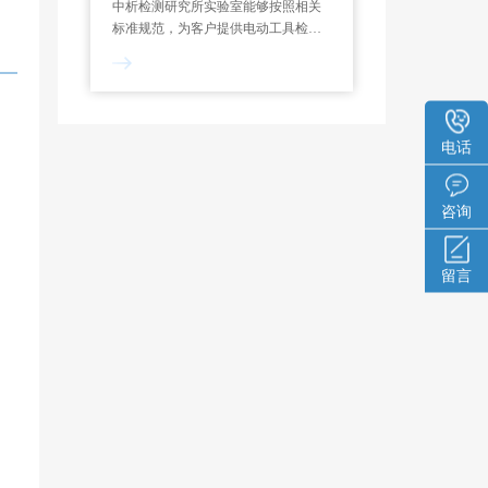
中析检测研究所实验室能够按照相关
标准规范，为客户提供电动工具检测
服务，制定专属试验方案，能够对功
率测定、过载测试、噪声检测、绝缘
电阻等项目进行检测和分析。一般来
说，电动工具检测报告的出具需要7-
10个工作日。
电话
咨询
留言