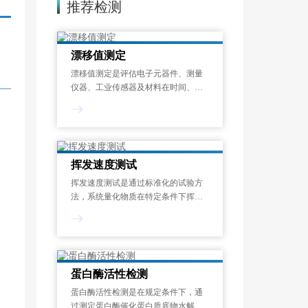
推荐检测
漂移值测定
漂移值测定是评估电子元器件、测量
仪器、工业传感器及材料在时间、温
度或其他环境应力作用下，其关键性
能参数偏离初始设定值的程度的标准
化检测过程。漂移现象是指电子元器
件、工业设备及精密仪器中，关键性
能参数随时间
挥发速度测试
挥发速度测试是通过标准化的试验方
法，系统量化物质在特定条件下挥发
性成分释放速率的过程。挥发速度测
试结果以单位时间的质量损失来表
示，可帮助识别潜在的健康风险、优
化配方设计并满足法规要求，广泛应
用于化工、涂料、
蛋白酶活性检测
蛋白酶活性检测是在规定条件下，通
过测定蛋白酶催化蛋白质底物水解生