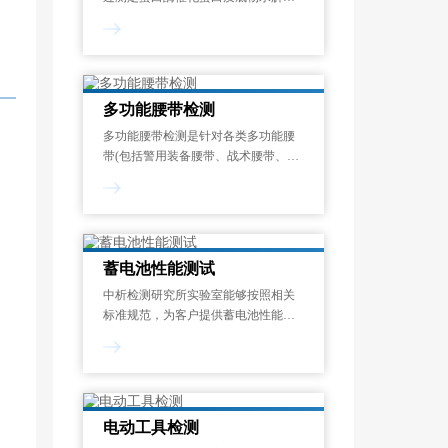
成氨基酸或多肽的速率，量化其催化
能力的标准化测试过程。酶活力单位
定义为：在蛋白酶的最适反应温度和
pH条件下，1分钟内水解蛋白质底物
释放1μmol显色呈
多功能腰带检测
多功能腰带检测是针对各类多功能腰
带(包括警用装备腰带、战术腰带、工
业安全腰带、运动防护腰带等)在机械
性能、化学安全性、环境适应性和使
用寿命等方面的系统化质量评估过
程。其目的在于验证腰带是否符合国
家强制性
蓄电池性能测试
中析检测研究所实验室能够按照相关
标准规范，为客户提供蓄电池性能测
试服务，制定专属试验方案，能够对
开路电压测量、内阻测试、寿命测
试、电流测试、内阻谱测试等项目进
行检测和分析。一般来说，蓄电池性
能测试报告的出具需
电动工具检测