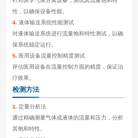
针对医学气体分离设备，测试其流量饱和特
性，以确保设备性能。
4.
液体输送系统性能测试
对液体输送系统进行流量饱和特性测试，以确
保系统稳定运行。
5.
医用设备流量控制精度测试
评估医用设备在流量控制方面的精度，保证治
疗效果。
检测方法
1.
定量分析法
通过精确测量气体或液体的流量和压力，分析
其饱和特性。