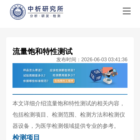
流量饱和特性测试
发布时间：2026-06-03 03:41:36
本文详细介绍流量饱和特性测试的相关内容，
包括检测项目、检测范围、检测方法和检测仪
器设备，为医学检测领域提供专业的参考。
检测项目