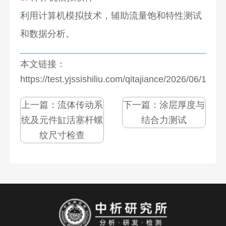
利用计算机模拟技术，辅助流量饱和特性测试
和数据分析。
本文链接：
https://test.yjssishiliu.com/qitajiance/2026/06/1083
上一篇：
流体传动系
下一篇：
涂层厚度与
统及元件缸活塞杆螺
结合力测试
纹尺寸检查