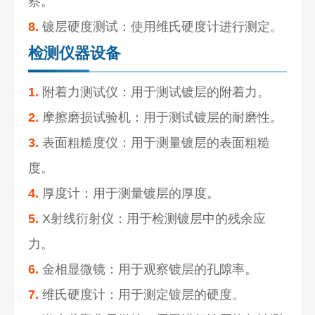
察。
8.
镀层硬度测试：使用维氏硬度计进行测定。
检测仪器设备
1.
附着力测试仪：用于测试镀层的附着力。
2.
摩擦磨损试验机：用于测试镀层的耐磨性。
3.
表面粗糙度仪：用于测量镀层的表面粗糙
度。
4.
厚度计：用于测量镀层的厚度。
5.
X射线衍射仪：用于检测镀层中的残余应
力。
6.
金相显微镜：用于观察镀层的孔隙率。
7.
维氏硬度计：用于测定镀层的硬度。