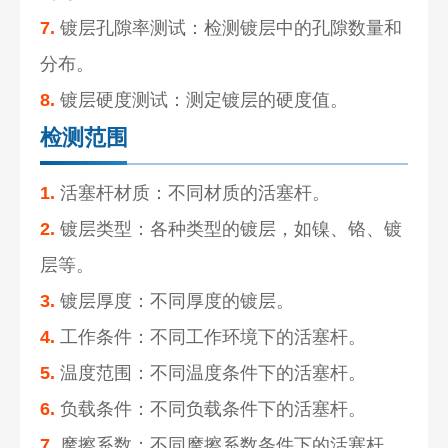
7.
镀层孔隙率测试：检测镀层中的孔隙数量和
分布。
8.
镀层硬度测试：测定镀层的硬度值。
检测范围
1.
活塞杆材质：不同材质的活塞杆。
2.
镀层类型：各种类型的镀层，如镍、铬、镀
层等。
3.
镀层厚度：不同厚度的镀层。
4.
工作条件：不同工作环境下的活塞杆。
5.
温度范围：不同温度条件下的活塞杆。
6.
负载条件：不同负载条件下的活塞杆。
7.
摩擦系数：不同摩擦系数条件下的活塞杆。