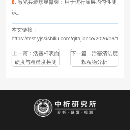
8.
激光共聚焦显微镜：用于进行涂层均匀性测
试。
本文链接：
https://test.yjssishiliu.com/qitajiance/2026/06/1083
上一篇：
活塞杆表面
下一篇：
活塞清洁度
硬度与粗糙度检测
颗粒物分析