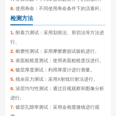
8.
使用寿命：不同使用寿命条件下的活塞杆。
检测方法
1.
附着力测试：采用划痕法、剪切法等方法进
行。
2.
耐磨性测试：采用摩擦磨损试验机进行。
3.
表面粗糙度测试：使用表面粗糙度仪进行。
4.
镀层厚度测试：利用厚度计进行测量。
5.
残余应力测试：采用X射线衍射法进行。
6.
涂层均匀性测试：通过目视观察和图像分析
进行。
7.
镀层孔隙率测试：采用金相显微镜进行观