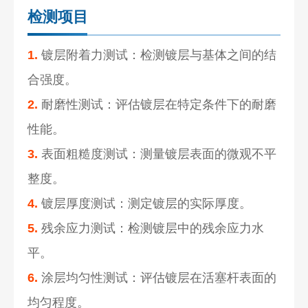
检测项目
1.
镀层附着力测试：检测镀层与基体之间的结
合强度。
2.
耐磨性测试：评估镀层在特定条件下的耐磨
性能。
3.
表面粗糙度测试：测量镀层表面的微观不平
整度。
4.
镀层厚度测试：测定镀层的实际厚度。
5.
残余应力测试：检测镀层中的残余应力水
平。
6.
涂层均匀性测试：评估镀层在活塞杆表面的
均匀程度。