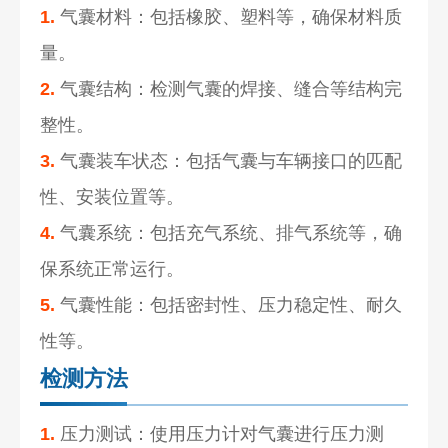
1.
气囊材料：包括橡胶、塑料等，确保材料质
量。
2.
气囊结构：检测气囊的焊接、缝合等结构完
整性。
3.
气囊装车状态：包括气囊与车辆接口的匹配
性、安装位置等。
4.
气囊系统：包括充气系统、排气系统等，确
保系统正常运行。
5.
气囊性能：包括密封性、压力稳定性、耐久
性等。
检测方法
1.
压力测试：使用压力计对气囊进行压力测