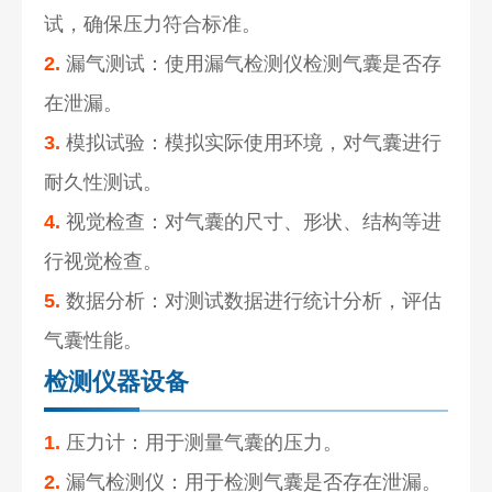
试，确保压力符合标准。
2.
漏气测试：使用漏气检测仪检测气囊是否存
在泄漏。
3.
模拟试验：模拟实际使用环境，对气囊进行
耐久性测试。
4.
视觉检查：对气囊的尺寸、形状、结构等进
行视觉检查。
5.
数据分析：对测试数据进行统计分析，评估
气囊性能。
检测仪器设备
1.
压力计：用于测量气囊的压力。
2.
漏气检测仪：用于检测气囊是否存在泄漏。