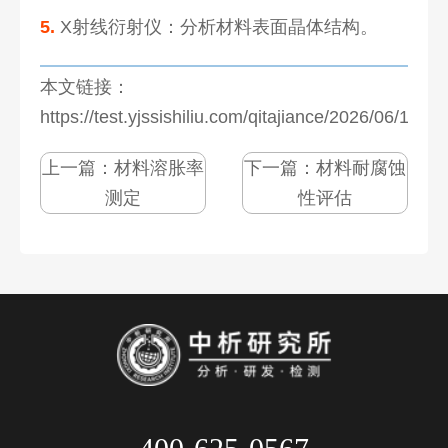
5.
X射线衍射仪：分析材料表面晶体结构。
本文链接：
https://test.yjssishiliu.com/qitajiance/2026/06/1081
上一篇：
材料溶胀率
下一篇：
材料耐腐蚀
测定
性评估