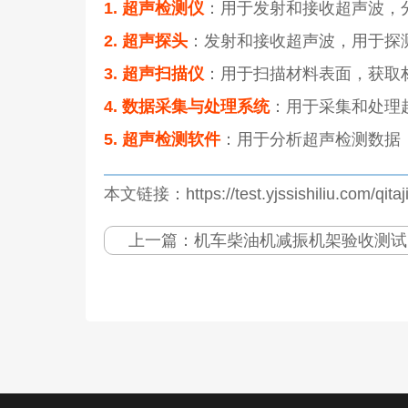
1. 超声检测仪
：用于发射和接收超声波，
2. 超声探头
：发射和接收超声波，用于探
3. 超声扫描仪
：用于扫描材料表面，获取
4. 数据采集与处理系统
：用于采集和处理
5. 超声检测软件
：用于分析超声检测数据
本文链接：https://test.yjssishiliu.com/qita
上一篇：
机车柴油机减振机架验收测试