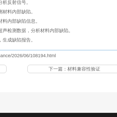
分析反射信号。
测材料内部缺陷。
材料内部缺陷信息。
超声检测数据，分析材料内部缺陷。
，生成缺陷报告。
jiance/2026/06/108194.html
下一篇：
材料兼容性验证