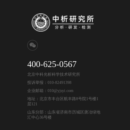
400-625-0567
北京中科光析科学技术研究所
投诉举报：010-82491398
企业邮箱：010@yjsyi.com
地址：北京市丰台区航丰路8号院1号楼1
层121
山东分部：山东省济南市历城区唐冶绿地
汇中心36号楼