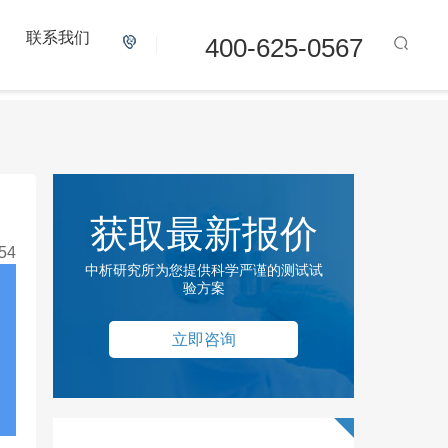
联系我们
400-625-0567
获取最新报价
54
中析研究所为您提供科学严谨的测试试
验方案
立即咨询