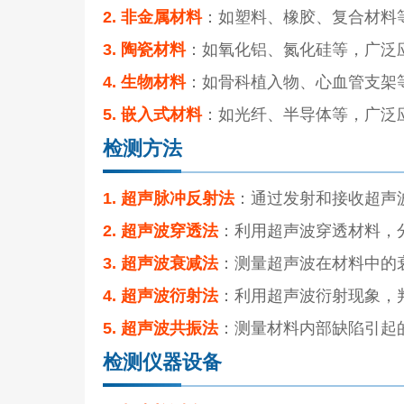
2. 非金属材料
：如塑料、橡胶、复合材料
3. 陶瓷材料
：如氧化铝、氮化硅等，广泛
4. 生物材料
：如骨科植入物、心血管支架
5. 嵌入式材料
：如光纤、半导体等，广泛
检测方法
1. 超声脉冲反射法
：通过发射和接收超声
2. 超声波穿透法
：利用超声波穿透材料，
3. 超声波衰减法
：测量超声波在材料中的
4. 超声波衍射法
：利用超声波衍射现象，
5. 超声波共振法
：测量材料内部缺陷引起
检测仪器设备