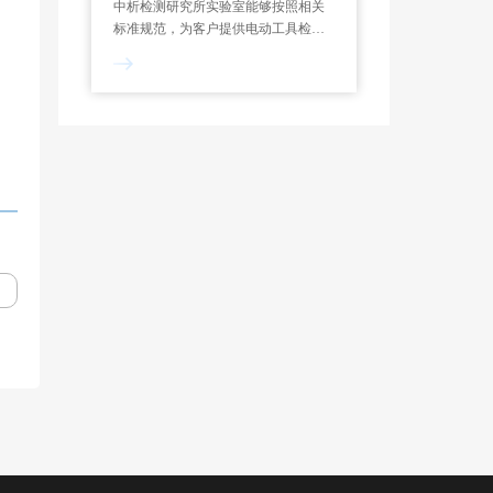
中析检测研究所实验室能够按照相关
标准规范，为客户提供电动工具检测
服务，制定专属试验方案，能够对功
率测定、过载测试、噪声检测、绝缘
电阻等项目进行检测和分析。一般来
说，电动工具检测报告的出具需要7-
10个工作日。