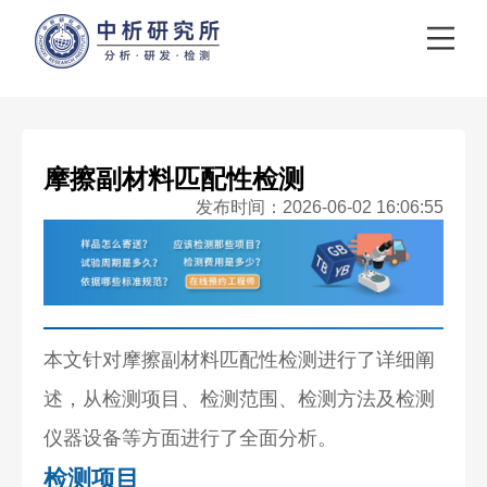
摩擦副材料匹配性检测
发布时间：2026-06-02 16:06:55
本文针对摩擦副材料匹配性检测进行了详细阐
述，从检测项目、检测范围、检测方法及检测
仪器设备等方面进行了全面分析。
检测项目