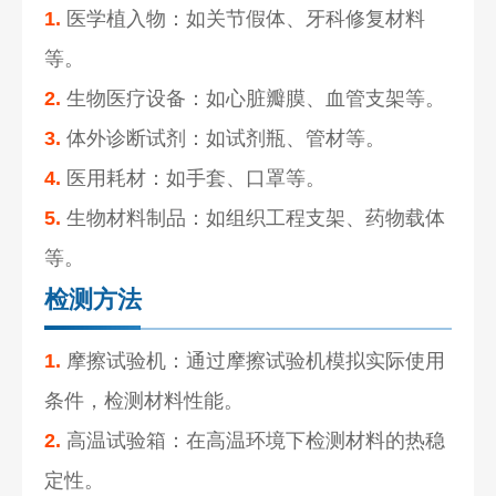
1.
医学植入物：如关节假体、牙科修复材料
等。
2.
生物医疗设备：如心脏瓣膜、血管支架等。
3.
体外诊断试剂：如试剂瓶、管材等。
4.
医用耗材：如手套、口罩等。
5.
生物材料制品：如组织工程支架、药物载体
等。
检测方法
1.
摩擦试验机：通过摩擦试验机模拟实际使用
条件，检测材料性能。
2.
高温试验箱：在高温环境下检测材料的热稳
定性。