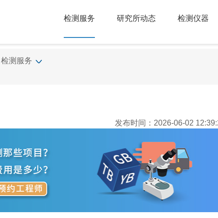
检测服务
研究所动态
检测仪器
检测服务
发布时间：2026-06-02 12:39: