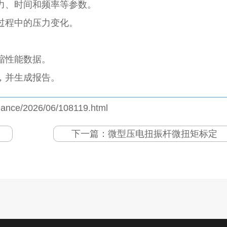
力、时间和频率等参数。
过程中的压力变化。
。
缩性能数据。
，并生成报告。
iance/2026/06/108119.html
下一篇：
微型压电扭振杆微扭矩标定