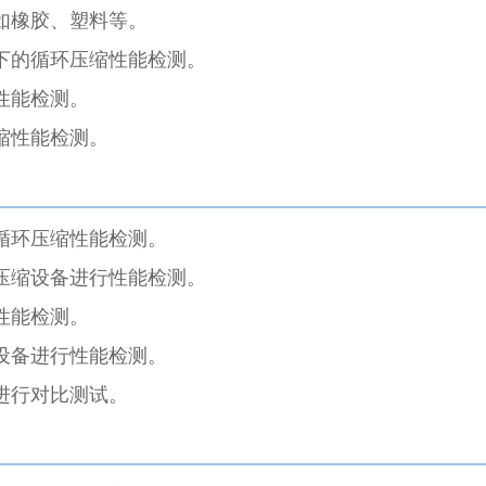
如橡胶、塑料等。
下的循环压缩性能检测。
性能检测。
缩性能检测。
循环压缩性能检测。
压缩设备进行性能检测。
性能检测。
设备进行性能检测。
进行对比测试。