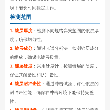
境下能长时间稳定工作。
检测范围
1. 镀层厚度
：检测不同规格弹簧垫圈的镀层厚
度，确保均匀性。
2. 镀层成分
：通过光谱分析法，检测镀层成分
的组成，确保电镀层质量。
3. 镀层硬度
：采用硬度计，检测镀层的硬度，
保证其耐磨性和抗冲击性。
4. 镀层耐冲击性
：通过冲击试验，评估镀层的
耐冲击性能，确保在冲击环境下能保持完整
性。