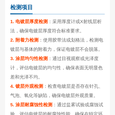
检测项目
1. 电镀层厚度检测
：采用厚度计或X射线层析
法，确保电镀层厚度符合标准要求。
2. 附着力检测
：使用胶带法或划格法，检测电
镀层与基体的附着力，保证电镀层不会脱落。
3. 涂层均匀性检测
：通过目视观察或光泽度
计，评估电镀层的均匀性，确保表面无明显色
差和光泽不均。
4. 镀层外观检测
：检查电镀层是否存在针孔、
气泡、氧化等缺陷，确保电镀层外观质量。
5. 涂层耐腐蚀性检测
：通过盐雾试验或腐蚀试
验，评估电镀层的耐腐蚀性能，确保在特定环