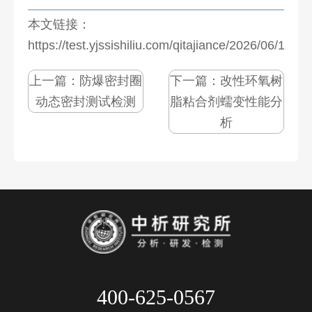
本文链接：
https://test.yjssishiliu.com/qitajiance/2026/06/1080
上一篇：
防爆密封圈
下一篇：
改性环氧树
动态密封测试检测
脂粘合剂蠕变性能分
析
400-625-0567