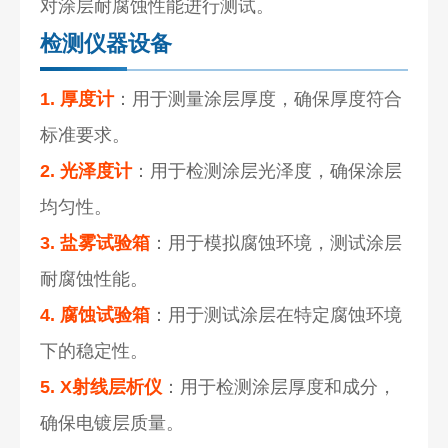
对涂层耐腐蚀性能进行测试。
检测仪器设备
1. 厚度计
：用于测量涂层厚度，确保厚度符合
标准要求。
2. 光泽度计
：用于检测涂层光泽度，确保涂层
均匀性。
3. 盐雾试验箱
：用于模拟腐蚀环境，测试涂层
耐腐蚀性能。
4. 腐蚀试验箱
：用于测试涂层在特定腐蚀环境
下的稳定性。
5. X射线层析仪
：用于检测涂层厚度和成分，
确保电镀层质量。