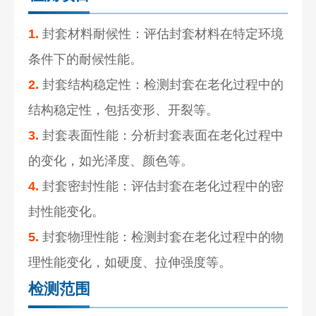
1.
封套材料耐候性：评估封套材料在特定环境
条件下的耐候性能。
2.
封套结构稳定性：检测封套在老化过程中的
结构稳定性，包括变形、开裂等。
3.
封套表面性能：分析封套表面在老化过程中
的变化，如光泽度、颜色等。
4.
封套密封性能：评估封套在老化过程中的密
封性能变化。
5.
封套物理性能：检测封套在老化过程中的物
理性能变化，如硬度、
拉伸强度
等。
检测范围