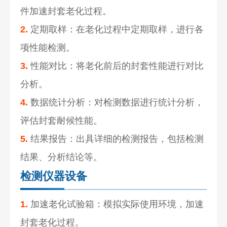
件加速封套老化过程。
2.
定期取样：在老化过程中定期取样，进行各
项性能检测。
3.
性能对比：将老化前后的封套性能进行对比
分析。
4.
数据统计分析：对检测数据进行统计分析，
评估封套耐候性能。
5.
结果报告：出具详细的检测报告，包括检测
结果、分析结论等。
检测仪器设备
1.
加速老化试验箱：模拟实际使用环境，加速
封套老化过程。