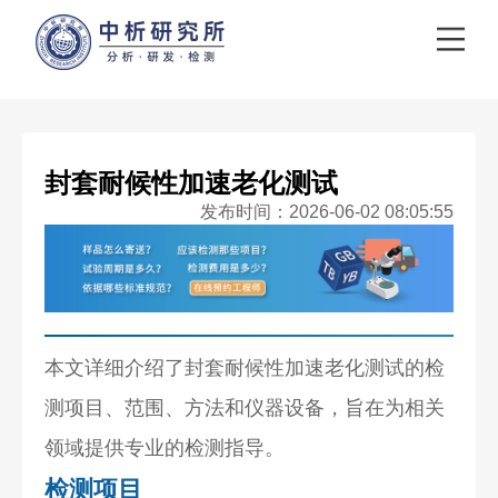
封套耐候性加速老化测试
发布时间：2026-06-02 08:05:55
本文详细介绍了封套耐候性加速老化测试的检
测项目、范围、方法和仪器设备，旨在为相关
领域提供专业的检测指导。
检测项目