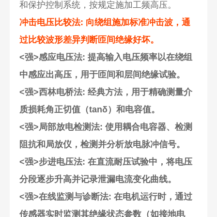
和保护控制系统，按规定施加工频高压。
冲击电压比较法
: 向绕组施加标准冲击波，通
过比较波形差异判断匝间绝缘好坏。
<强>感应电压法
: 提高输入电压频率以在绕组
中感应出高压，用于匝间和层间绝缘试验。
<强>西林电桥法
: 经典方法，用于精确测量介
质损耗角正切值（tanδ）和电容值。
<强>局部放电检测法
: 使用耦合电容器、检测
阻抗和局放仪，检测并分析放电脉冲信号。
<强>步进电压法
: 在直流耐压试验中，将电压
分段逐步升高并记录泄漏电流变化曲线。
<强>在线监测与诊断法
: 在电机运行时，通过
传感器实时监测其绝缘状态参数（如接地电