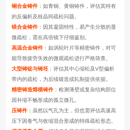
铜合金铸件
：如青铜、黄铜铸件，评估其特有
的反偏析及枝晶间疏松问题。
镁合金铸件
：因其凝固特性，易产生分散的显
微疏松，需在高倍镜下仔细鉴别。
高温合金铸件
：如涡轮叶片等精密铸件，对可
能导致疲劳失效的微观疏松进行严格筛查。
大型铸锭与铸坯
：评估其中心缩松及V型偏析
带内的疏松，为后续锻造或轧制提供依据。
精密铸造熔模铸件
：检测薄壁或复杂结构部位
因补缩不畅形成的孤立微孔。
压铸件
：虽然以气孔为主，但也需评估高速高
压下因卷气与收缩混合形成的特殊疏松形态。