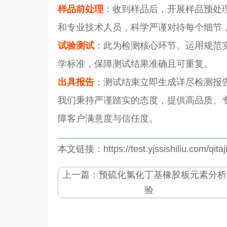
样品前处理
：收到样品后，开展样品预处
和专业技术人员，科学严谨对待每个细节
试验测试
：此为检测核心环节。运用规范
学标准，保障测试结果准确且可重复。
出具报告
：测试结束立即生成详尽检测报
我们秉持严谨踏实的态度，提供高品质、
障客户满意度与信任度。
本文链接：https://test.yjssishiliu.com/qitaj
上一篇：
预硫化氯化丁基橡胶板元素分析
验