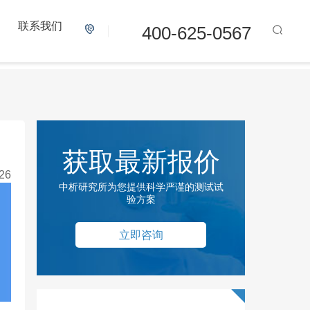
联系我们
400-625-0567
获取最新报价
26
中析研究所为您提供科学严谨的测试试
验方案
立即咨询