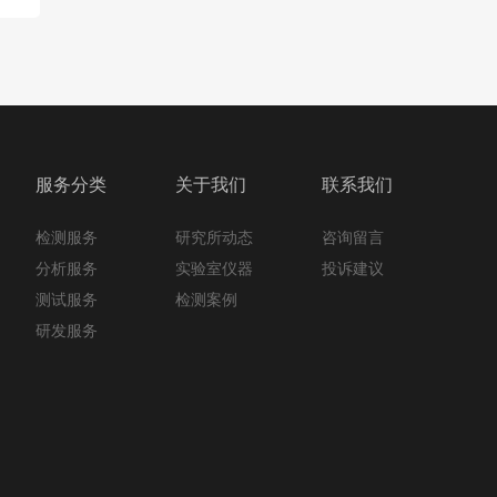
服务分类
关于我们
联系我们
检测服务
咨询留言
研究所动态
分析服务
投诉建议
实验室仪器
测试服务
检测案例
研发服务