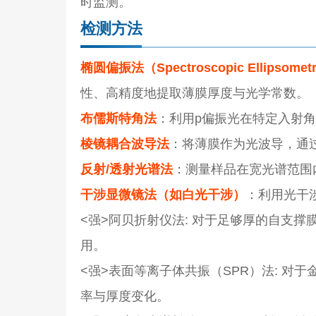
时监测。
检测方法
椭圆偏振法（Spectroscopic Ellipsometr
性、高精度地提取薄膜厚度与光学常数。
布儒斯特角法
：利用p偏振光在特定入射
棱镜耦合波导法
：将薄膜作为光波导，通
反射/透射光谱法
：测量样品在宽光谱范围
干涉显微镜法（如白光干涉）
：利用光干
<强>阿贝折射仪法
: 对于足够厚的自支
用。
<强>表面等离子体共振（SPR）法
: 对
率与厚度变化。