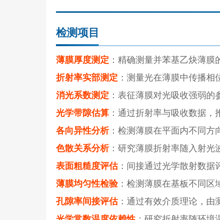
检测项目
薄膜厚度测定
：精确测量并苯基乙炔薄膜
折射率实部测定
：测量光在薄膜中传播相
消光系数测定
：表征薄膜对光吸收强弱的
光学带隙估算
：通过折射率与吸收数据，
各向异性分析
：检测薄膜在平面内不同方
色散关系分析
：研究薄膜折射率随入射光
表面粗糙度评估
：间接通过光学散射数据
薄膜均匀性检验
：检测薄膜在基板不同区
孔隙率间接评估
：通过有效介质理论，由
光学常数温度依赖性
：研究折射率随环境