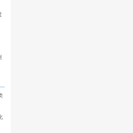
过
测
类
化