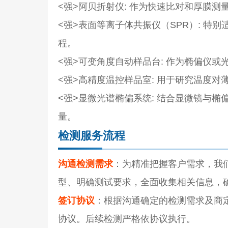
<强>阿贝折射仪
: 作为快速比对和厚膜
<强>表面等离子体共振仪（SPR）
: 特
程。
<强>可变角度自动样品台
: 作为椭偏仪
<强>高精度温控样品室
: 用于研究温度
<强>显微光谱椭偏系统
: 结合显微镜与
量。
检测服务流程
沟通检测需求
：为精准把握客户需求，我
型、明确测试要求，全面收集相关信息，
签订协议
：根据沟通确定的检测需求及商
协议。后续检测严格依协议执行。