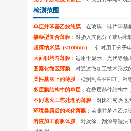
检测范围
单层并苯基乙炔纯膜
：在玻璃、硅片等基
掺杂型复合薄膜
：对掺入其他分子或纳米
超薄纳米膜（<100nm）
：针对用于分子
大面积均匀薄膜
：适用于显示、光伏等领
图案化微区薄膜
：对通过微加工技术形成
柔性基底上的薄膜
：检测制备在PET、P
多层膜结构中的单层
：在叠层器件结构中
不同退火工艺处理的薄膜
：对比研究热退
环境暴露后的老化薄膜
：监测并苯基乙炔
溶液加工前驱体膜
：对旋涂、刮涂等湿法