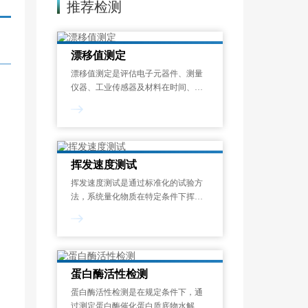
推荐检测
漂移值测定
漂移值测定是评估电子元器件、测量
仪器、工业传感器及材料在时间、温
度或其他环境应力作用下，其关键性
能参数偏离初始设定值的程度的标准
化检测过程。漂移现象是指电子元器
件、工业设备及精密仪器中，关键性
能参数随时间
挥发速度测试
挥发速度测试是通过标准化的试验方
法，系统量化物质在特定条件下挥发
性成分释放速率的过程。挥发速度测
试结果以单位时间的质量损失来表
示，可帮助识别潜在的健康风险、优
化配方设计并满足法规要求，广泛应
用于化工、涂料、
蛋白酶活性检测
蛋白酶活性检测是在规定条件下，通
过测定蛋白酶催化蛋白质底物水解生