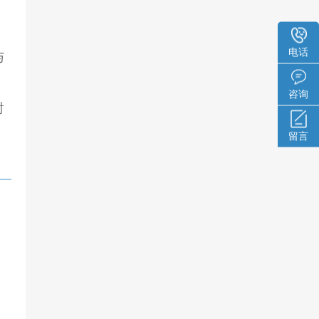
电话
与
咨询
射
留言