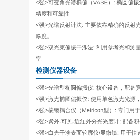
<强>可变角光谱椭偏（VASE）
: 椭圆
精度和可靠性。
<强>光谱反射计法
: 主要依靠精确的反
厚度。
<强>双光束偏振干涉法
: 利用参考光和
率。
检测仪器设备
<强>光谱型椭圆偏振仪
: 核心设备，配
<强>激光椭圆偏振仪
: 使用单色激光光
<强>棱镜耦合仪（Metricon型）
: 专门
<强>紫外-可见-近红外分光光度计
: 配
<强>白光干涉表面轮廓仪/显微镜
: 用于