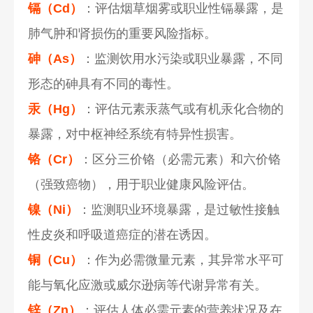
镉（Cd）
：评估烟草烟雾或职业性镉暴露，是
肺气肿和肾损伤的重要风险指标。
砷（As）
：监测饮用水污染或职业暴露，不同
形态的砷具有不同的毒性。
汞（Hg）
：评估元素汞蒸气或有机汞化合物的
暴露，对中枢神经系统有特异性损害。
铬（Cr）
：区分三价铬（必需元素）和六价铬
（强致癌物），用于职业健康风险评估。
镍（Ni）
：监测职业环境暴露，是过敏性接触
性皮炎和呼吸道癌症的潜在诱因。
铜（Cu）
：作为必需微量元素，其异常水平可
能与氧化应激或威尔逊病等代谢异常有关。
锌（Zn）
：评估人体必需元素的营养状况及在