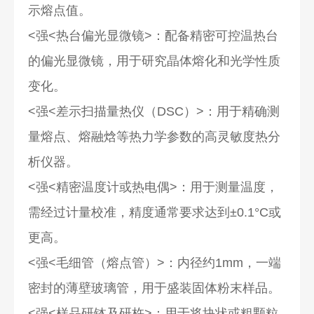
示熔点值。
<强<热台偏光显微镜
>：配备精密可控温热台
的偏光显微镜，用于研究晶体熔化和光学性质
变化。
<强<差示扫描量热仪（DSC）
>：用于精确测
量熔点、熔融焓等热力学参数的高灵敏度热分
析仪器。
<强<精密温度计或热电偶
>：用于测量温度，
需经过计量校准，精度通常要求达到±0.1°C或
更高。
<强<毛细管（熔点管）
>：内径约1mm，一端
密封的薄壁玻璃管，用于盛装固体粉末样品。
<强<样品研钵及研杵
>：用于将块状或粗颗粒