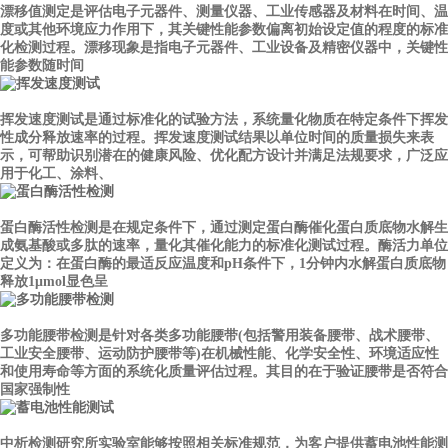
漂移值测定是评估电子元器件、测量仪器、工业传感器及材料在时间、温
度或其他环境应力作用下，其关键性能参数偏离初始设定值的程度的标准
化检测过程。漂移现象是指电子元器件、工业设备及精密仪器中，关键性
能参数随时间
挥发速度测试
挥发速度测试是通过标准化的试验方法，系统量化物质在特定条件下挥发
性成分释放速率的过程。挥发速度测试结果以单位时间的质量损失来表
示，可帮助识别潜在的健康风险、优化配方设计并满足法规要求，广泛应
用于化工、涂料、
蛋白酶活性检测
蛋白酶活性检测是在规定条件下，通过测定蛋白酶催化蛋白质底物水解生
成氨基酸或多肽的速率，量化其催化能力的标准化测试过程。酶活力单位
定义为：在蛋白酶的最适反应温度和pH条件下，1分钟内水解蛋白质底物
释放1μmol显色呈
多功能腰带检测
多功能腰带检测是针对各类多功能腰带(包括警用装备腰带、战术腰带、
工业安全腰带、运动防护腰带等)在机械性能、化学安全性、环境适应性
和使用寿命等方面的系统化质量评估过程。其目的在于验证腰带是否符合
国家强制性
蓄电池性能测试
中析检测研究所实验室能够按照相关标准规范，为客户提供蓄电池性能测