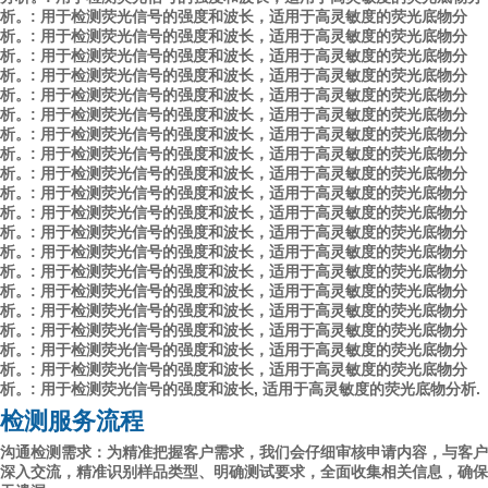
析。: 用于检测荧光信号的强度和波长，适用于高灵敏度的荧光底物分
析。: 用于检测荧光信号的强度和波长，适用于高灵敏度的荧光底物分
析。: 用于检测荧光信号的强度和波长，适用于高灵敏度的荧光底物分
析。: 用于检测荧光信号的强度和波长，适用于高灵敏度的荧光底物分
析。: 用于检测荧光信号的强度和波长，适用于高灵敏度的荧光底物分
析。: 用于检测荧光信号的强度和波长，适用于高灵敏度的荧光底物分
析。: 用于检测荧光信号的强度和波长，适用于高灵敏度的荧光底物分
析。: 用于检测荧光信号的强度和波长，适用于高灵敏度的荧光底物分
析。: 用于检测荧光信号的强度和波长，适用于高灵敏度的荧光底物分
析。: 用于检测荧光信号的强度和波长，适用于高灵敏度的荧光底物分
析。: 用于检测荧光信号的强度和波长，适用于高灵敏度的荧光底物分
析。: 用于检测荧光信号的强度和波长，适用于高灵敏度的荧光底物分
析。: 用于检测荧光信号的强度和波长，适用于高灵敏度的荧光底物分
析。: 用于检测荧光信号的强度和波长，适用于高灵敏度的荧光底物分
析。: 用于检测荧光信号的强度和波长，适用于高灵敏度的荧光底物分
析。: 用于检测荧光信号的强度和波长，适用于高灵敏度的荧光底物分
析。: 用于检测荧光信号的强度和波长，适用于高灵敏度的荧光底物分
析。: 用于检测荧光信号的强度和波长，适用于高灵敏度的荧光底物分
析。: 用于检测荧光信号的强度和波长，适用于高灵敏度的荧光底物分
析。: 用于检测荧光信号的强度和波长, 适用于高灵敏度的荧光底物分析.
检测服务流程
沟通检测需求
：为精准把握客户需求，我们会仔细审核申请内容，与客户
深入交流，精准识别样品类型、明确测试要求，全面收集相关信息，确保