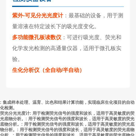
紫外-可见分光光度计
：最基础的设备，用于测
量溶液在特定波长下的吸光度变化。
多功能微孔板读数仪
：可进行吸光度、荧光和
化学发光检测的高通量仪器，适用于微孔板实
验。
生化分析仪（全自动/半自动）
: 集成样本处理、温育、比色和结果计算功能，实现临床生化项目的自动
化检测。
荧光分光光度计: 用于检测荧光信号的强度和波长，适用于高灵敏度的荧
光底物分析。: 用于检测荧光信号的强度和波长，适用于高灵敏度的荧光
底物分析。: 用于检测荧光信号的强度和波长，适用于高灵敏度的荧光底
物分析。: 用于检测荧光信号的强度和波长，适用于高灵敏度的荧光底物
分析。: 用于检测荧光信号的强度和波长，适用于高灵敏度的荧光底物分