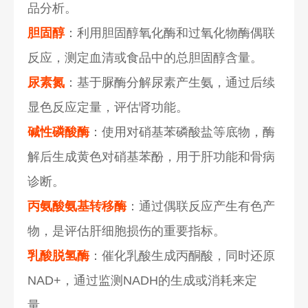
品分析。
胆固醇
：利用胆固醇氧化酶和过氧化物酶偶联
反应，测定血清或食品中的总胆固醇含量。
尿素氮
：基于脲酶分解尿素产生氨，通过后续
显色反应定量，评估肾功能。
碱性磷酸酶
：使用对硝基苯磷酸盐等底物，酶
解后生成黄色对硝基苯酚，用于肝功能和骨病
诊断。
丙氨酸氨基转移酶
：通过偶联反应产生有色产
物，是评估肝细胞损伤的重要指标。
乳酸脱氢酶
：催化乳酸生成丙酮酸，同时还原
NAD+，通过监测NADH的生成或消耗来定
量。