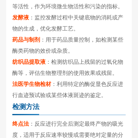
等活性，作为环境微生物活性和污染的指标。
发酵液
：监控发酵过程中关键底物的消耗或产
物的生成，优化发酵工艺。
药品与制剂
：用于药品质量控制，如检测某些
酶类药物的效价或杂质。
纺织品提取液
：检测纺织品上残留的过氧化物
酶等，评估生物整理剂的使用效果或残留。
法医学生物检材
：利用特定的酶促显色反应进
行血迹预试验或某些体液斑迹的鉴定。
检测方法
终点法
：反应进行完全后测定最终产物的吸光
度，适用于反应速率较慢或需要绝对定量的分