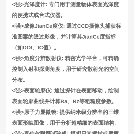
<强>光泽度计
: 专门用于测量物体表面光泽度
的便携式或台式仪器。
<强>成像JianCe度仪
: 通过CCD摄像头捕获标
准图案的透过影像，并计算其JianCe度指标
（如DOI、IC值）。
<强>角度分辨散射仪
: 精密光学平台，可精确
控制入射和探测角度，用于研究散射光的空间
分布。
<强>表面轮廓仪
: 通过探针在表面移动，绘制
表面轮廓曲线并计算Ra、Rz等粗糙度参数。
<强>原子力显微镜
: 提供纳米级分辨率的三维
表面形貌图像，用于分析超精细的表面结构。
<强>泰伯尔耐磨试验机
: 模拟日常擦拭或摩擦