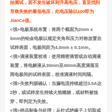
始测试，若不发生破坏则升高电压，直至找到
导致失效的最低电压，此电压除以100即为
JianCe值。
<强>电极系统布置
：将两个截面为2mm x
5mm的铂金电极以规定夹角和压力对称放置在
试样表面，电极间距为4.0mm ± 0.1mm。
<强>滴液装置校准
：使用精密滴管或自动滴液
装置，将电解液从30mm至40mm高度滴落至
两电极间的试样表面，校准滴液时间间隔。
<强>失效判据确认
：当漏电流持续超过0.5A达
2秒，或试样发生持续火焰燃烧，或材料被蚀
穿，即判定为失效。
<强>样品制备与处理
：从针式绝缘子上切取或